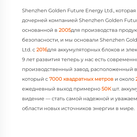
Shenzhen Golden Future Energy Ltd., которая
дочерней компанией Shenzhen Golden Future 
основанной в
2005
для производства проду
безопасности, и мы основали Shenzhen Gold
Ltd. с
2016
для аккумуляторных блоков и эле
9 лет развития теперь у нас есть современ
производственный завод, расположенный в
который с
7000 квадратных метров
и около
ежедневный выход примерно
50K
шт. акку
видение — стать самой надежной и уважае
области новых источников энергии в мире.