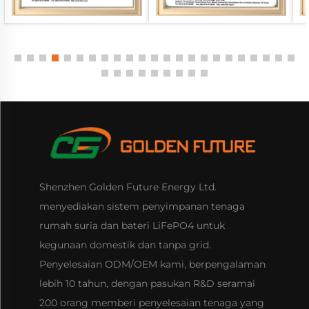
Shenzhen Golden Future Energy Ltd.
menyediakan sistem penyimpanan tenaga
rumah suria dan bateri LiFePO4 untuk
kegunaan domestik dan tanpa grid.
Penyelesaian ODM/OEM kami, berpengalaman
lebih 10 tahun, dengan pasukan R&D seramai
200 orang memberi penyelesaian tenaga yang