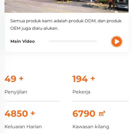
Semua produk kami adalah produk ODM, dan produk
OEM juga dialu-alukan.
Main Video
50
+
200
+
Penyijilan
Pekerja
5000
+
7000
㎡
Keluaran Harian
Kawasan kilang