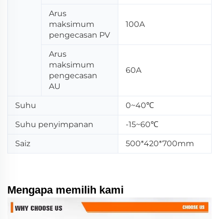
Arus
maksimum
100A
pengecasan PV
Arus
maksimum
60A
pengecasan
AU
Suhu
0~40℃
Suhu penyimpanan
-15~60℃
Saiz
500*420*700mm
Mengapa memilih kami