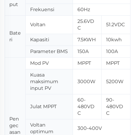
put
Frekuensi
60Hz
25.6VD
Voltan
51.2VDC
C
Bate
ri
Kapasiti
7.5KWH
10kwh
Parameter BMS
150A
100A
Mod PV
MPPT
MPPT
Kuasa
maksimum
3000W
5200W
input PV
60-
90-
Julat MPPT
480VD
480VD
C
C
Pen
Voltan
gec
300-400V
optimum
asan