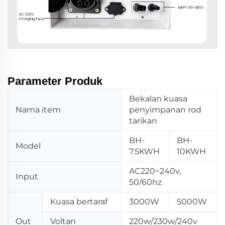
Parameter Produk
Bekalan kuasa
Nama item
penyimpanan rod
tarikan
BH-
BH-
Model
7.5KWH
10KWH
AC220~240v,
Input
50/60hz
Kuasa bertaraf
3000W
5000W
Out
Voltan
220w/230w/240v