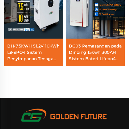
BH-7.5KWH 51.2V 10KWh
BG03 Pemasangan pada
LiFePO4 Sistem
Dinding 15kwh 300AH
Penyimpanan Tenaga
Sistem Bateri Lifepo4
Suria Rumah
untuk Penyimpanan
Keseluruhan dalam Satu
Tenaga Suria Rumah
Bateri Stesen Kuasa
dengan Skrin Sentuh
Mudah Alih untuk
Bluetooth
Kegunaan Kediaman