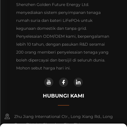
Shenzhen Golden Future Energy Ltd.
menyediakan sistem penyimpanan tenaga
rumah suria dan bateri LiFePO4 untuk
kegunaan domestik dan tanpa grid.
Penyelesaian ODM/OEM kami, berpengalaman
lebih 10 tahun, dengan pasukan R&D seramai
200 orang memberi penyelesaian tenaga yang
boleh dipercayai dan bersijil di seluruh dunia.
Mohon sebut harga hari ini.
HUBUNGI KAMI
Zhu Jiang International Ctr., Long Xiang Rd., Long
Gang District, Shenzhen City, China