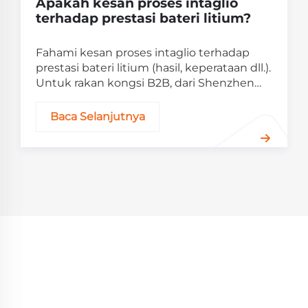
Apakah kesan proses intaglio
terhadap prestasi bateri litium?
Fahami kesan proses intaglio terhadap
prestasi bateri litium (hasil, keperataan dll.).
Untuk rakan kongsi B2B, dari Shenzhen
Golden Future Energy dengan
pengalaman bateri yang luas.
Baca Selanjutnya