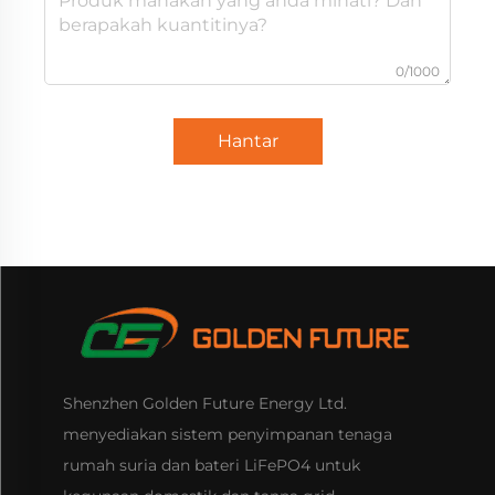
0/1000
Hantar
Shenzhen Golden Future Energy Ltd.
menyediakan sistem penyimpanan tenaga
rumah suria dan bateri LiFePO4 untuk