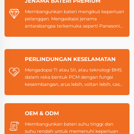
JENAMA BATERI PREMIUM
Membangunkan bateri mengikut keperluan
pelanggan. Mengadopsi jenama
antarabangsa terkemuka seperti Panasonic,
Sanyo, Samsung, LG, atau jenama domestik
tier pertama.
PERLINDUNGAN KESELAMATAN
Mengadopsi TI atau SII, atau teknologi BMS
dalam reka bentuk PCM dengan fungsi
keseimbangan, arus lebih, voltan lebih, cas
berlebihan, nyahcas berlebihan, litar pintas,
perlindungan suhu, dan sebagainya untuk
memastikan keselamatan.
OEM & ODM
Membangunkan bateri suhu tinggi dan
suhu rendah untuk memenuhi keperluan