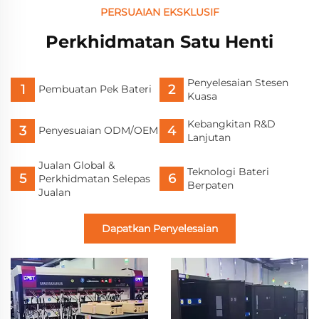
Tenaga Solar Rumah
Tenaga Suria Rumah
PERSUAIAN EKSKLUSIF
dengan Skrin Sentuh
Perkhidmatan Satu Henti
Bluetooth
Penyelesaian Stesen
Pembuatan Pek Bateri
Kuasa
Kebangkitan R&D
Penyesuaian ODM/OEM
Lanjutan
Jualan Global &
Teknologi Bateri
Perkhidmatan Selepas
Berpaten
Jualan
Dapatkan Penyelesaian