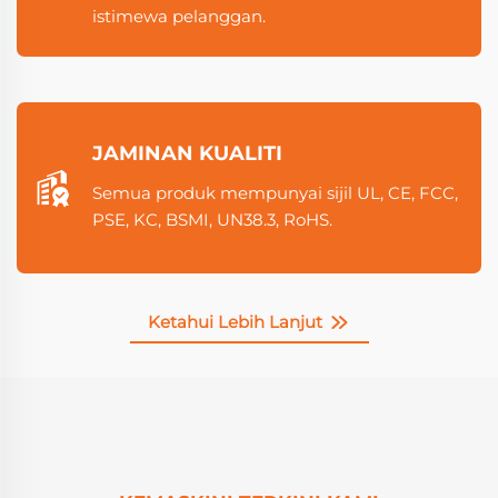
istimewa pelanggan.
JAMINAN KUALITI
Semua produk mempunyai sijil UL, CE, FCC,
PSE, KC, BSMI, UN38.3, RoHS.
Ketahui Lebih Lanjut