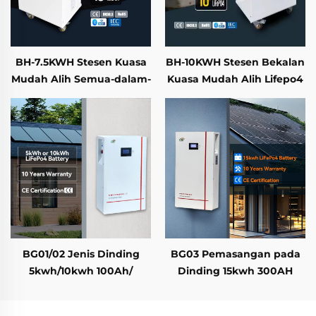
BH-7.5KWH Stesen Kuasa
BH-10KWH Stesen Bekalan
Mudah Alih Semua-dalam-
Kuasa Mudah Alih Lifepo4
Satu Luar Talian dan
untuk Simpanan Tenaga
Penyimpanan Tenaga
Rumah dan Aktiviti Luar
Rumah dengan Inverter
dengan Output Kuasa AC
Solar dan Bateri
5KW
BG01/02 Jenis Dinding
BG03 Pemasangan pada
5kwh/10kwh 100Ah/
Dinding 15kwh 300AH
200Ah Bateri Lifepo4
Sistem Bateri Lifepo4
Sistem Penyimpanan
untuk Penyimpanan