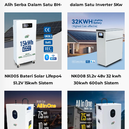
Alih Serba Dalam Satu BH-
dalam Satu Inverter 5Kw
16KWH dengan Bateri
dan Bateri LifePo4 15Kwh
Lifepo4 5kWh–16kWh & AC
300ah Sistem
3.6kW – 6kW
Penyimpanan Tenaga
Solar Rumah
NK005 Bateri Solar Lifepo4
NK008 51.2v 48v 32 kwh
51.2V 15kwh Sistem
30kwh 600ah Sistem
Simpanan Tenaga Rumah
Bateri Penyimpanan
Tenaga Dinding Kuasa
Lithium Lifepo4 Solar
Rumah dengan BMS
Pintar