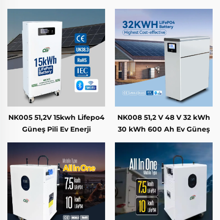
Taşınabilir Güç İstasyonu,
15 kWh 300 Ah LifePo4 Pil
LiFePO4 Akü (5 kWh–16
Güneş Enerjisi Ev Enerji
kWh) ve AC 3,6 kW – 6 kW
Depolama Sistemi
NK005 51,2V 15kwh Lifepo4
NK008 51,2 V 48 V 32 kWh
Güneş Pili Ev Enerji
30 kWh 600 Ah Ev Güneş
Depolama Sistemi
Enerjisi Lityum Lifepo4
Power Wall Enerji
Depolama Pili Sistemi
Akıllı BMS ile