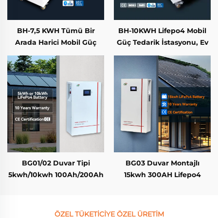
BH-7,5 KWH Tümü Bir
BH-10KWH Lifepo4 Mobil
Arada Harici Mobil Güç
Güç Tedarik İstasyonu, Ev
İstasyonu ve Evde Enerji
Enerjisi Depolama ve Dış
Depolama, Güneş
Mekan Aktiviteleri İçin
İnvertörü ve Pil ile
5KW AC Güç Çıkışı ile
BG01/02 Duvar Tipi
BG03 Duvar Montajlı
5kwh/10kwh 100Ah/200Ah
15kwh 300AH Lifepo4
Lifepo4 Pil Güneşli Ev
Batarya Güneşli Ev Enerji
Enerji Depolama Sistemi
Depolama Sistemi
Bluetooth Dokunmatik
ÖZEL TÜKETİCİYE ÖZEL ÜRETİM