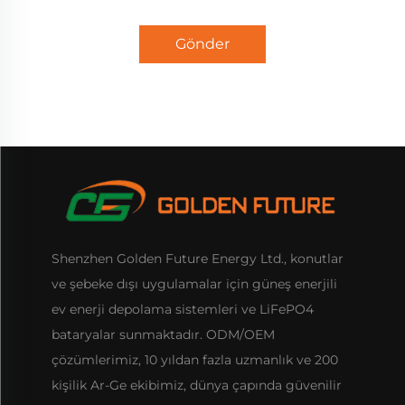
Gönder
Shenzhen Golden Future Energy Ltd., konutlar
ve şebeke dışı uygulamalar için güneş enerjili
ev enerji depolama sistemleri ve LiFePO4
bataryalar sunmaktadır. ODM/OEM
çözümlerimiz, 10 yıldan fazla uzmanlık ve 200
kişilik Ar-Ge ekibimiz, dünya çapında güvenilir