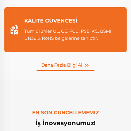
KALITE GÜVENCESI
Tüm ürünler UL, CE, FCC, PSE, KC, BSMI,
UN38.3, RoHS belgelerine sahiptir.
Daha Fazla Bilgi Al
EN SON GÜNCELLEMEMIZ
İş İnovasyonumuz!