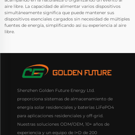
acampando en la naturaleza o organizando un evento al
aire libre. La capacidad de alimentar varios dispositivos
simultáneamente significa que puede mantener sus
dispositivos esenciales cargados sin necesidad de múltiples
fuentes de energía, simplificando así su experiencia al aire
libre.
Shenzhen Golden Future Energy Ltd.
proporciona sistemas de almacenamiento de
energía solar residenciales y baterías LiFePO4
para aplicaciones residenciales y off-grid.
Nuestras soluciones ODM/OEM, 10+ años de
experiencia y un equipo de I+D de 200