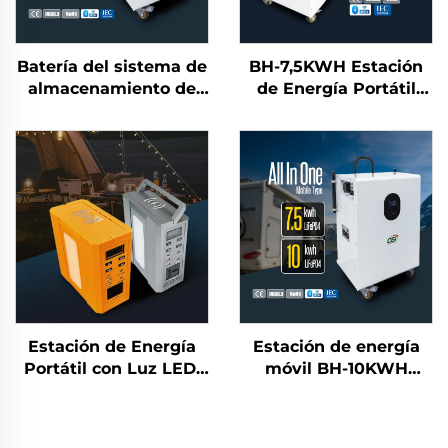
Batería del sistema de
BH-7,5KWH Estación
almacenamiento de
de Energía Portátil
energía solar todo en
Todo en Uno Exterior y
uno BH-7.5KWH 51,2V
Almacenamiento de
10KWh LiFePO4 para
Energía Doméstico
estación de energía
con Inversor Solar y
móvil residencial
Batería
Estación de Energía
Estación de energía
Portátil con Luz LED,
móvil BH-10KWH
Salida AC de
Lifepo4 para
300Watts, Batería
almacenamiento de
LifePo4 de 200Wh y
energía en el hogar y