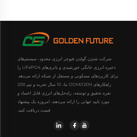
شرکت شنژن گولدن فیوچر انرژی محدود، سیستم‌های
ذخیره انرژی خانگی خورشیدی و باتری‌های LiFePO4 را
برای کاربردهای مسکونی و مستقل از شبکه ارائه می‌دهد.
راهکارهای ODM/OEM ما، 10 سال تجربه و تیم 200
نفره تحقیق و توسعه، راه‌حل‌های انرژی قابل اعتماد و
مورد تایید جهانی را ارائه می‌دهند. امروزه یک پیشنهاد
قیمت دریافت کنید.