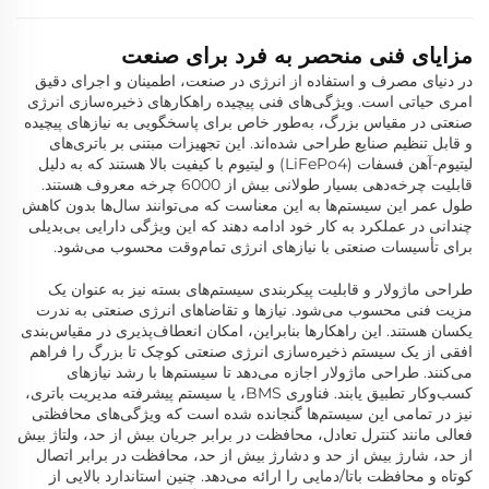
مزایای فنی منحصر به فرد برای صنعت
در دنیای مصرف و استفاده از انرژی در صنعت، اطمینان و اجرای دقیق
امری حیاتی است. ویژگی‌های فنی پیچیده راهکارهای ذخیره‌سازی انرژی
صنعتی در مقیاس بزرگ، به‌طور خاص برای پاسخگویی به نیازهای پیچیده
و قابل تنظیم صنایع طراحی شده‌اند. این تجهیزات مبتنی بر باتری‌های
لیتیوم-آهن فسفات (LiFePo4) و لیتیوم با کیفیت بالا هستند که به دلیل
قابلیت چرخه‌دهی بسیار طولانی بیش از 6000 چرخه معروف هستند.
طول عمر این سیستم‌ها به این معناست که می‌توانند سال‌ها بدون کاهش
چندانی در عملکرد به کار خود ادامه دهند که این ویژگی دارایی بی‌بدیلی
برای تأسیسات صنعتی با نیازهای انرژی تمام‌وقت محسوب می‌شود.
طراحی ماژولار و قابلیت پیکربندی سیستم‌های بسته نیز به عنوان یک
مزیت فنی محسوب می‌شود. نیازها و تقاضاهای انرژی صنعتی به ندرت
یکسان هستند. این راهکارها بنابراین، امکان انعطاف‌پذیری در مقیاس‌بندی
افقی از یک سیستم ذخیره‌سازی انرژی صنعتی کوچک تا بزرگ را فراهم
می‌کنند. طراحی ماژولار اجازه می‌دهد تا سیستم‌ها با رشد نیازهای
کسب‌وکار تطبیق یابند. فناوری BMS، یا سیستم پیشرفته مدیریت باتری،
نیز در تمامی این سیستم‌ها گنجانده شده است که ویژگی‌های محافظتی
فعالی مانند کنترل تعادل، محافظت در برابر جریان بیش از حد، ولتاژ بیش
از حد، شارژ بیش از حد و دشارژ بیش از حد، محافظت در برابر اتصال
کوتاه و محافظت باتا/دمایی را ارائه می‌دهد. چنین استاندارد بالایی از