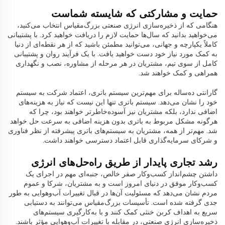
حمایت و مشارکتی که شایسته شماست
هنگامی که از ذخیره‌سازی انرژی صنعتی بزرگ‌مقیاس انتخاب می‌کنید،
می‌خواهید بدانید که سال‌ها حمایت لازم را دریافت خواهید کرد. با پشتیبانی
کاملاً یکپارچه و جهانی، می‌توانید مطمئن باشید که از هر نقطه‌ای از دنیا
به کمک مورد نیاز خود دست خواهید یافت. با یک فرآیند روان و پشتیبانی
کامل از سوی تیم، مشتریان در هر مرحله از مشاوره، نصب و نگهداری
همراهی و کمک خواهند شد.
گارانتی ده‌ساله برای مهم‌ترین سیستم باتری، اعتماد شرکت به سیستم
خود را نشان می‌دهد. سیستم باتری تنها این نیست که نیاز به هزینه‌های
اضافی ندارد، بلکه مشتریان نیز آسوده‌خاطرتر خواهند بود، چرا که
هرگونه مشکل مربوط به باتری بدون هزینه اضافی به سرعت حل خواهد
شد. مهم‌تر از همه، مشتریان به سیستم‌های باتری پیشرفته از نظر فناوری
و شرکای سرمایه‌گذاری قابل اعتماد دسترسی خواهند داشت.
رشد تجاری پایدار از طریق راه‌حل‌های انرژی
داشتن چشم‌انداز کسب‌وکار صفر خالص، جنبه‌ای مهم در اجرای یک
کسب‌وکار موفق در دنیای امروز است و به مشتریان، شرکا و عموم
مردم نشان می‌دهد که مسئولیت آن‌ها در قبال تغییرات آب‌وهوایی به طور
جدی گرفته شده است. تأسیسات بزرگ‌مقیاس می‌توانند به دستیابی
سریع به اهداف کربن خنثی کمک کنند و با به‌کارگیری سیستم‌های
ذخیره‌سازی انرژی صنعتی، در مقابله با تغییرات آب‌وهوایی مؤثر باشند.