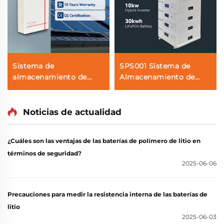
Sistema de
SPS001 Sistema de
almacenamiento de
Almacenamiento de
energía solar para el
Energía Solar Lifepo4
hogar BG03 Montaje en
Apilable con Inversor
pared 5kwh 10kwh
Solar Híbrido de 10kw y
Noticias de actualidad
15kwh 100Ah 200Ah
Batería de 51.2v 30kwh
300AH Batería Lifepo4
¿Cuáles son las ventajas de las baterías de polímero de litio en
Grado A
términos de seguridad?
2025-06-06
Precauciones para medir la resistencia interna de las baterías de
litio
2025-06-03