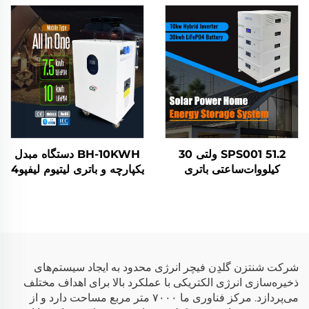
خورشیدی خانگی منبع تغذیه
LifePo4 سیستم ذخیره
همراه برای استفاده در بخش
انرژی خانگی
مسکونی
SPS001 51.2 ولتی 30
BH-10KWH دستگاه مبدل
کیلووات‌ساعتی باتری
یکپارچه و باتری لیتیوم لیفپو4
Lifepo4 با اینورتر 10
51.2 ولت 7.5 کیلووات
کیلوواتی سیستم ذخیره‌سازی
ساعتی 10 کیلووات ساعتی
انرژی خانگی خورشیدی
سیستم ذخیره انرژی خانگی
شرکت شنتزن گلدِن فیچر انرژی محدود به ایجاد سیستم‌های
ذخیره‌سازی انرژی الکتریکی با عملکرد بالا برای اهداف مختلف
می‌پردازد. مرکز فناوری ما ۷۰۰۰ متر مربع مساحت دارد و از