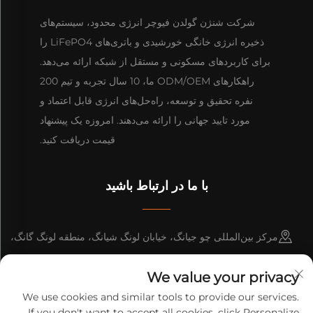
شرکت شنژن گولدن فیوچر انرژی محدود، سیستم‌های
ذخیره انرژی خانگی خورشیدی و باتری‌های LiFePO4 را
برای کاربردهای مسکونی و مستقل از شبکه ارائه می‌دهد.
راهکارهای ODM/OEM ما، 10 سال تجربه و تیم 200
نفره تحقیق و توسعه، راه‌حل‌های انرژی قابل اعتماد و
مورد تایید جهانی را ارائه می‌دهند. امروزه یک پیشنهاد
قیمت دریافت کنید.
با ما در ارتباط باشید
مرکز بین‌المللی چو جیانگ، خیابان لونگ شیانگ، منطقه لونگ گانگ،
شهر شنژن، چین
We value your privacy
+86-13316809242
We use cookies and similar tools to provide our services.
If you don't want to accept all cookies, click Personalize