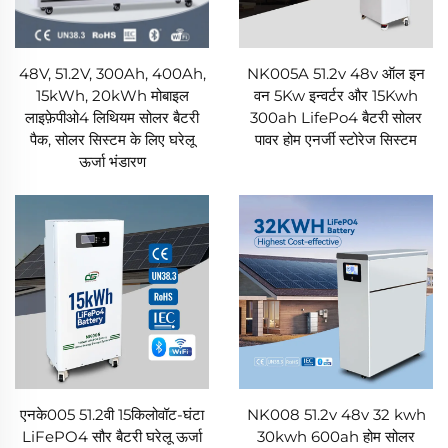
48V, 51.2V, 300Ah, 400Ah,
NK005A 51.2v 48v ऑल इन
15kWh, 20kWh मोबाइल
वन 5Kw इन्वर्टर और 15Kwh
लाइफ़ेपीओ4 लिथियम सोलर बैटरी
300ah LifePo4 बैटरी सोलर
पैक, सोलर सिस्टम के लिए घरेलू
पावर होम एनर्जी स्टोरेज सिस्टम
ऊर्जा भंडारण
एनके005 51.2वी 15किलोवॉट-घंटा
NK008 51.2v 48v 32 kwh
LiFePO4 सौर बैटरी घरेलू ऊर्जा
30kwh 600ah होम सोलर