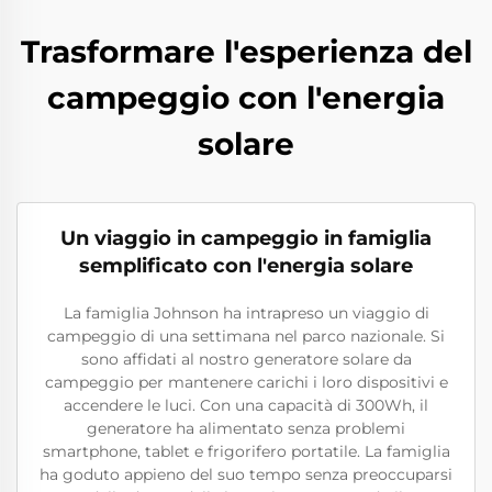
Trasformare l'esperienza del
campeggio con l'energia
solare
Un viaggio in campeggio in famiglia
semplificato con l'energia solare
La famiglia Johnson ha intrapreso un viaggio di
campeggio di una settimana nel parco nazionale. Si
sono affidati al nostro generatore solare da
campeggio per mantenere carichi i loro dispositivi e
accendere le luci. Con una capacità di 300Wh, il
generatore ha alimentato senza problemi
smartphone, tablet e frigorifero portatile. La famiglia
ha goduto appieno del suo tempo senza preoccuparsi