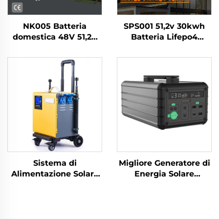
NK005 Batteria
SPS001 51,2v 30kwh
domestica 48V 51,2V
Batteria Lifepo4
15kWh 300Ah LiFePO4
Inverter 10kw Sistema
per sistema di
di Accumulo
accumulo energetico
Energetico Solare per
solare off-grid con
Casa
BMS
Sistema di
Migliore Generatore di
Alimentazione Solare
Energia Solare
con Capacità Maggiore
Portatile 1016Wh 14,6V
2700Wh BH-2000w
con Pannelli Solari per
Modello 2000 Watt
Alimentazione di
Uscita CA Stazione di
Emergenza Domestica