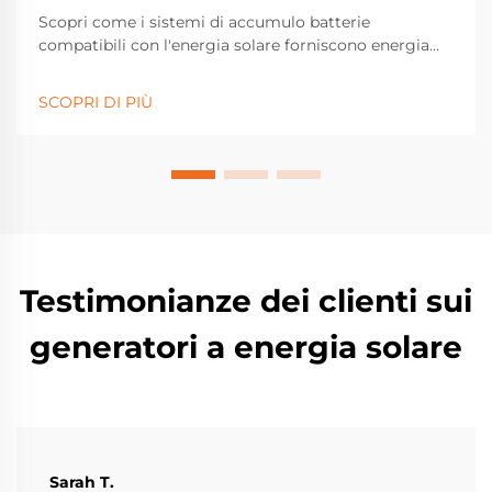
Scopri come i sistemi di accumulo batterie
compatibili con l'energia solare forniscono energia
affidabile durante i blackout, riducono la dipendenza
dalla rete fino al 60% e abbassano le bollette
SCOPRI DI PIÙ
elettriche del 40%. Scopri di più sulla compatibilità, i
risparmi e la scalabilità. Rendi oggi stesso il tuo
impianto energetico domestico più resiliente.
Testimonianze dei clienti sui
generatori a energia solare
Sarah T.