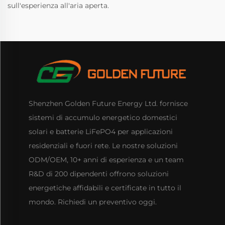
sull'esperienza all'aria aperta.
Shenzhen Golden Future Energy Ltd. fornisce
sistemi di accumulo energetico domestici
solari e batterie LiFePO4 per applicazioni
residenziali e fuori rete. Le nostre soluzioni
ODM/OEM, 10+ anni di esperienza e un team
R&D di 200 dipendenti offrono soluzioni
energetiche affidabili e certificate in tutto il
mondo. Richiedi un preventivo oggi.