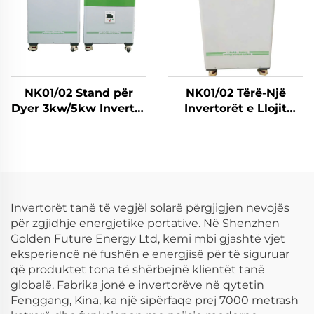
NK01/02 Stand për
NK01/02 Tërë-Një
Dyer 3kw/5kw Invertor
Invertorët e Llojit
Dielli 51,2V Bateri
Roler 3Kw/5Kw Lifepo4
Lifepo4 5kwh/10kwh
Qeliza 5Kwh/10kwh
Sistem i Ruajtjes së
Sistem Solar Stokimi
Energjisë së Shtëpisë
Energi për Shtëpi
me Diell
Invertorët tanë të vegjël solarë përgjigjen nevojës
për zgjidhje energjetike portative. Në Shenzhen
Golden Future Energy Ltd, kemi mbi gjashtë vjet
eksperiencë në fushën e energjisë për të siguruar
që produktet tona të shërbejnë klientët tanë
globalë. Fabrika jonë e invertorëve në qytetin
Fenggang, Kina, ka një sipërfaqe prej 7000 metrash