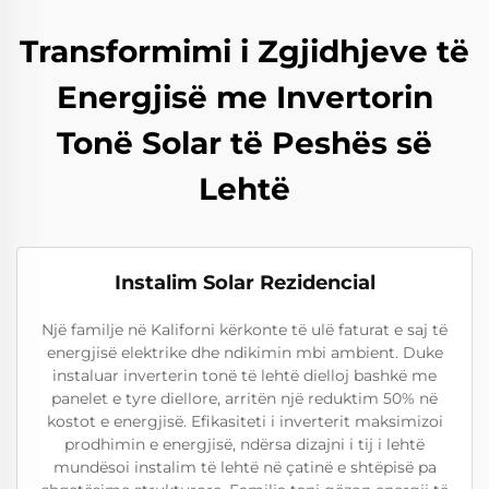
Transformimi i Zgjidhjeve të
Energjisë me Invertorin
Tonë Solar të Peshës së
Lehtë
Instalim Solar Rezidencial
Një familje në Kaliforni kërkonte të ulë faturat e saj të
energjisë elektrike dhe ndikimin mbi ambient. Duke
instaluar inverterin tonë të lehtë dielloj bashkë me
panelet e tyre diellore, arritën një reduktim 50% në
kostot e energjisë. Efikasiteti i inverterit maksimizoi
prodhimin e energjisë, ndërsa dizajni i tij i lehtë
mundësoi instalim të lehtë në çatinë e shtëpisë pa