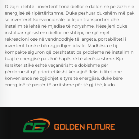
Dizajni i lehtë i inverterit tonë diellor e dallon në peizazhin e
energjisë së ripërtëritshme. Duke peshuar dukshëm më pak
se inverterët konvencionalë, ai lejon transportim dhe
instalim të lehtë në mjedise të ndryshme. Nëse jeni duke
instaluar një sistem diellor në shtëpi, në një mjet
rekreacioni ose në vendndodhje të largëta, portabiliteti i
inverterit tonë e bën zgjedhjen ideale. Madhësia e tij
kompakte siguron që përshtatet pa probleme në instalimin
tuaj të energjisë pa zënë hapësirë të vlerësueshme. Kjo
karakteristikë është veçanërisht e dobishme për
përdoruesit që prioritetikisht kërkojnë fleksibilitet dhe
konveniencë në zgjidhjet e tyre të energjisë, duke bërë
energjinë të pastër të arritshme për të gjithë, kudo.