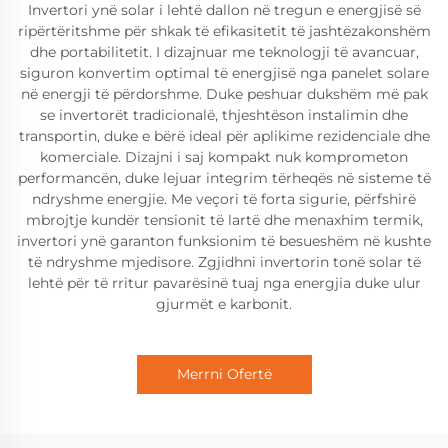
Invertori ynë solar i lehtë dallon në tregun e energjisë së
ripërtëritshme për shkak të efikasitetit të jashtëzakonshëm
dhe portabilitetit. I dizajnuar me teknologji të avancuar,
siguron konvertim optimal të energjisë nga panelet solare
në energji të përdorshme. Duke peshuar dukshëm më pak
se invertorët tradicionalë, thjeshtëson instalimin dhe
transportin, duke e bërë ideal për aplikime rezidenciale dhe
komerciale. Dizajni i saj kompakt nuk komprometon
performancën, duke lejuar integrim tërheqës në sisteme të
ndryshme energjie. Me veçori të forta sigurie, përfshirë
mbrojtje kundër tensionit të lartë dhe menaxhim termik,
invertori ynë garanton funksionim të besueshëm në kushte
të ndryshme mjedisore. Zgjidhni invertorin tonë solar të
lehtë për të rritur pavarësinë tuaj nga energjia duke ulur
gjurmët e karbonit.
Merrni Ofertë