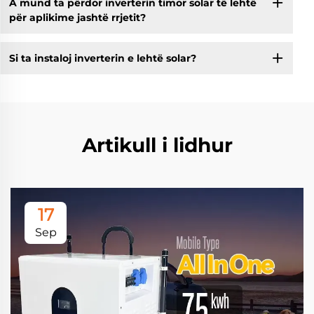
A mund ta përdor inverterin timor solar të lehtë
për aplikime jashtë rrjetit?
Si ta instaloj inverterin e lehtë solar?
Artikull i lidhur
17
Sep