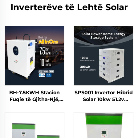
Inverterëve të Lehtë Solar
BH-7.5KWH Stacion
SPS001 Invertor Hibrid
Fuqie të Gjitha-Një,
Solar 10kw 51.2v
Portativ për Jashtë
30kwh Bateri Solar
dhe Ruajtje Energie në
Lifepo4 Sistem i
Shtëpi me Invertor
Stokimit të Energjisë
Diellor dhe Bateri
së Shtëpisë