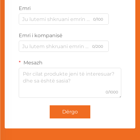
Emri
0/100
Emri i kompanisë
0/200
Mesazh
0/1000
Dërgo