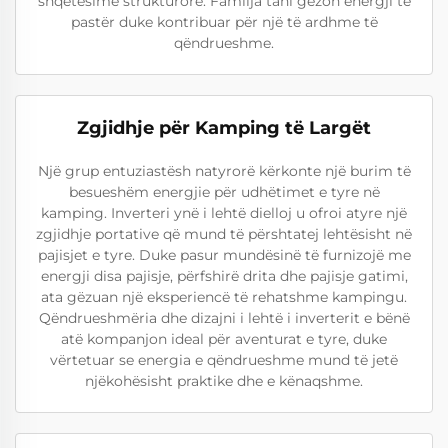
shqetësime strukturore. Familja tani gëzon energji të
pastër duke kontribuar për një të ardhme të
qëndrueshme.
Zgjidhje për Kamping të Largët
Një grup entuziastësh natyrorë kërkonte një burim të
besueshëm energjie për udhëtimet e tyre në
kamping. Inverteri ynë i lehtë dielloj u ofroi atyre një
zgjidhje portative që mund të përshtatej lehtësisht në
pajisjet e tyre. Duke pasur mundësinë të furnizojë me
energji disa pajisje, përfshirë drita dhe pajisje gatimi,
ata gëzuan një eksperiencë të rehatshme kampingu.
Qëndrueshmëria dhe dizajni i lehtë i inverterit e bënë
atë kompanjon ideal për aventurat e tyre, duke
vërtetuar se energia e qëndrueshme mund të jetë
njëkohësisht praktike dhe e kënaqshme.