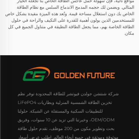
مواقع نائية، فإن سهولة حمل عاكس الطاقة الخاص بنا تجعله الخيار
المثالي. ويضمن لك حجمه المدمج الاندماج السلس مع نظام الطاقة
الخاص بك دون استغلال مساحة قيمة. وتُعد هذه الميزة مفيدة بشكل خاص
للمستخدمين الذين يولون أهمية للقدرة على التكيف والراحة في حلول
الطاقة الخاصة بهم، مما يجعل الطاقة النظيفة في متناول الجميع في كل
مكان.
شركة شنتشن جولدن فيوتشر للطاقة المحدودة توفر نظم
تخزين الطاقة الشمسية المنزلية وبطاريات LiFePO4
للتطبيقات السكنية والمستقلة عن الشبكة. حلولنا
OEM/ODM، وخبرتنا التي تزيد عن 10 سنوات، وفريق
بحث وتطوير مكون من 200 موظف، تقدم حلول طاقة
موثوقة وموثقة في جميع أنحاء العالم. اطلب عرض أسعار