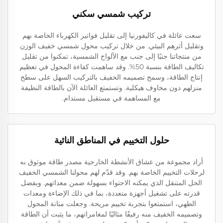
تركيب شمسي سكني
سعت عائلة في كاليفورنيا إلى تقليل فواتير الكهرباء الخاصة بهم
وتقليل أثرهم البيئي. من خلال تركيب محول شمسي خفيف الوزن
من منتجاتنا جنبًا إلى جنب مع الألواح الشمسية، تمكنوا من تقليل
تكاليف الطاقة بنسبة 50%. وقد ساهمت كفاءة المحول في تعظيم
إنتاج الطاقة، وسمح تصميمه الخفيف بالتركيب السهل على سطح
منزلهم دون مخاوف هيكلية. وتستمتع العائلة الآن بالطاقة النظيفة
مع المساهمة في مستقبل مستدام.
حلول التخييم في المناطق النائية
أراد مجموعة من عشاق الأنشطة الخارجية مصدر طاقة موثوق به
لرحلات التخييم الخاصة بهم. وقد قدّم لهم محولنا الشمسي الخفيف
الحل المتنقل الذي يمكنه الاحتواء بسهولة ضمن معداتهم. وبفضل
قدرته على تشغيل أجهزة متعددة، بما في ذلك الإضاءة ومعدات
الطهي، استمتعوا بتجربة تخييم مريحة. وجعلت متانة المحول
وتصميمه الخفيف منه رفيقًا مثاليًا لمغامراتهم، ما يثبت أن الطاقة