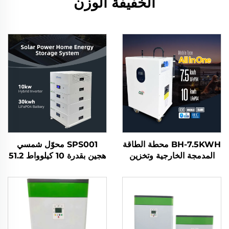
الخفيفة الوزن
BH-7.5KWH محطة الطاقة
SPS001 محوّل شمسي
المدمجة الخارجية وتخزين
هجين بقدرة 10 كيلوواط 51.2
الطاقة المنزلية مع محوّل
فولت 30 كيلوواط ساعة
الطاقة الشمسية والبطارية
بطارية ليثيوم حديد فوسفات
(Lifepo4) نظام تخزين
طاقة منزلي