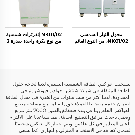
محول التيار الشمسي
NK01/02 إنفرترات شمسية
NK01/02، من النوع القائم
من نوع بكرة واحدة بقدرة 3
على الأرض بقدرة 3
كيلوواط/5 كيلوواط، خلية
كيلوواط/5 كيلوواط، مع
Lifepo4 بسعة 5 كيلوواط
بطارية Lifepo4 بجهد 51.2
ساعة/10 كيلوواط ساعة،
فولت وبسعة 5 كيلوواط
نظام تخزين طاقة للمنزل
ساعة/10 كيلوواط ساعة،
بالطاقة الشمسية
لنظام تخزين الطاقة المنزلي
تستجيب عواكس الطاقة الشمسية الصغيرة لدينا لحاجة حلول
بالطاقة الشمسية
الطاقة المتنقلة. في شركة شنتشن جولدن فيوتشر إنرجي
المحدودة، لدينا أكثر من ست سنوات من الخبرة في مجال الطاقة
لضمان خدمة منتجاتنا للعملاء حول العالم. تبلغ مساحة مصنع
العواكس الخاص بنا في بلدة فنغغانغ بالصين 7000 متر مربع،
ويعمل بأحدث مرافق التصنيع الحديثة، مما يساعدنا على الالتزام
بأعلى المعايير في كل عاكس. ويتم اختبار كل عاكس شخصيًا
لضمان كفاءته في الاستخدام المنزلي والتجاري. كما نسعى