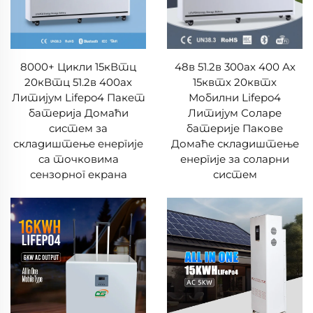
8000+ Цикли 15кВтц
48в 51.2в 300ах 400 Ах
20кВтц 51.2в 400ах
15квтх 20квтх
Литијум Lifepo4 Пакет
Мобилни Lifepo4
батерија Домаћи
Литијум Соларе
систем за
батерије Пакове
складиштење енергије
Домаће складиштење
са точковима
енергије за соларни
сензорног екрана
систем