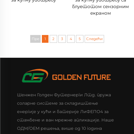
блуетотом сензорним
екраном
Пре
1
2
3
4
5
Следећи
Шенжен Голден Футернерги Лтд. пружа
соларне системе за складиштење
енергије у кући и батерије ЛиФЕПО4 за
стамбене и ван мрежне апликације. Наше
ОДМ/ОЕМ решења, више од 10 година