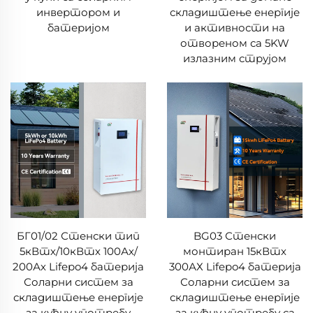
инвертором и
складиштење енергије
батеријом
и активности на
отвореном са 5KW
излазним струјом
БГ01/02 Стенски тип
BG03 Стенски
5кВтх/10кВтх 100Ах/
монтиран 15кВтх
200Ах Lifepo4 батерија
300АХ Lifepo4 батерија
Соларни систем за
Соларни систем за
складиштење енергије
складиштење енергије
за кућну употребу
за кућну употребу са