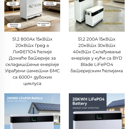
51.2 800Ах 15кВтх
51.2 200А 15кВтх
20кВтх Гред а
20кВтх 30кВтх
ЛиФЕПО4 ћелије
40кВтх Склађивање
Домаће батерије за
енергије у кући са BYD
складиштење енергије
Blade LiFePO4
Уграђени паметни БМС
батеријским ћелијама
са 6000+ дубоких
циклуса