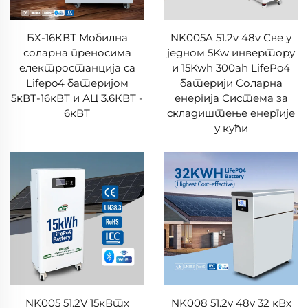
БХ-16КВТ Мобилна
NK005A 51.2v 48v Све у
соларна преносима
једном 5Kw инвертору
електростанција са
и 15Kwh 300ah LifePo4
Lifepo4 батеријом
батерији Соларна
5кВТ-16кВТ и АЦ 3.6КВТ -
енергија Система за
6кВТ
складиштење енергије
у кући
NK005 51.2V 15кВтх
NK008 51.2v 48v 32 кВх