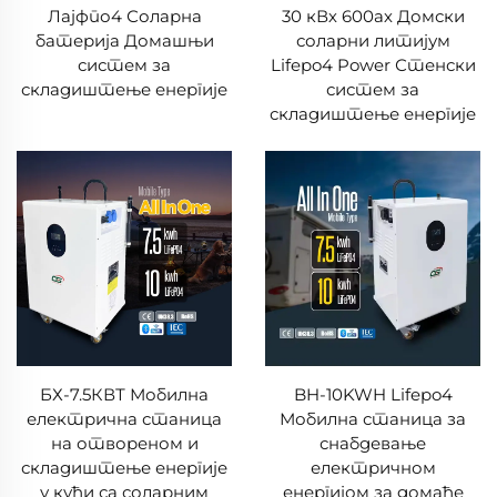
Лајфпо4 Соларна
30 кВх 600ах Домски
батерија Домашњи
соларни литијум
систем за
Lifepo4 Power Стенски
складиштење енергије
систем за
складиштење енергије
БХ-7.5КВТ Мобилна
BH-10KWH Lifepo4
електрична станица
Мобилна станица за
на отвореном и
снабдевање
складиштење енергије
електричном
у кући са соларним
енергијом за домаће