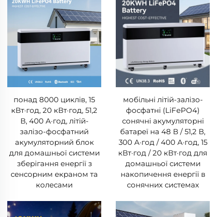
понад 8000 циклів, 15
мобільні літій-залізо-
кВт·год, 20 кВт·год, 51,2
фосфатні (LiFePO4)
В, 400 А·год, літій-
сонячні акумуляторні
залізо-фосфатний
батареї на 48 В / 51,2 В,
акумуляторний блок
300 А·год / 400 А·год, 15
для домашньої системи
кВт·год / 20 кВт·год для
зберігання енергії з
домашньої системи
сенсорним екраном та
накопичення енергії в
колесами
сонячних системах