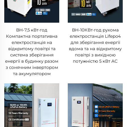
BH-7,5 кВт·год
BH-10КВт·год рухома
Компактна портативна
електростанція Lifepo4
електростанція на
для зберігання енергії
відкритому повітрі та
вдома та на відкритому
система зберігання
повітрі з вихідною
енергії в будинку разом
потужністю 5 кВт AC
з сонячним інвертором
та акумулятором