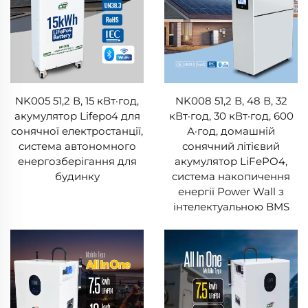
NK005 51,2 В, 15 кВт·год,
NK008 51,2 В, 48 В, 32
акумулятор Lifepo4 для
кВт·год, 30 кВт·год, 600
сонячної електростанції,
А·год, домашній
система автономного
сонячний літієвий
енергозберігання для
акумулятор LiFePO4,
будинку
система накопичення
енергії Power Wall з
інтелектуальною BMS