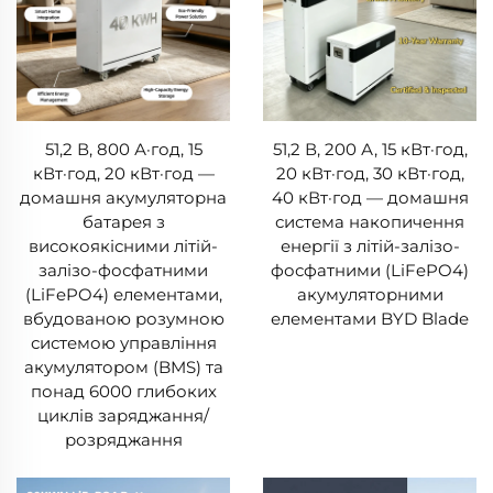
51,2 В, 800 А·год, 15
51,2 В, 200 А, 15 кВт·год,
кВт·год, 20 кВт·год —
20 кВт·год, 30 кВт·год,
домашня акумуляторна
40 кВт·год — домашня
батарея з
система накопичення
високоякісними літій-
енергії з літій-залізо-
залізо-фосфатними
фосфатними (LiFePO4)
(LiFePO4) елементами,
акумуляторними
вбудованою розумною
елементами BYD Blade
системою управління
акумулятором (BMS) та
понад 6000 глибоких
циклів заряджання/
розряджання