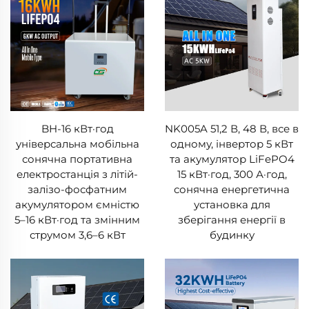
BH-16 кВт·год
NK005A 51,2 В, 48 В, все в
універсальна мобільна
одному, інвертор 5 кВт
сонячна портативна
та акумулятор LiFePO4
електростанція з літій-
15 кВт·год, 300 А·год,
залізо-фосфатним
сонячна енергетична
акумулятором ємністю
установка для
5–16 кВт·год та змінним
зберігання енергії в
струмом 3,6–6 кВт
будинку