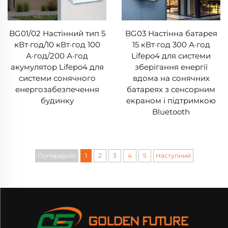
BG01/02 Настінний тип 5
BG03 Настінна батарея
кВт·год/10 кВт·год 100
15 кВт·год 300 А·год
А·год/200 А·год
Lifepo4 для системи
акумулятор Lifepo4 для
зберігання енергії
системи сонячного
вдома на сонячних
енергозабезпечення
батареях з сенсорним
будинку
екраном і підтримкою
Bluetooth
Попередній
1
2
3
4
5
Наступний