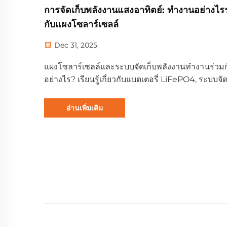
การจัดเก็บพลังงานแสงอาทิตย์: ทำงานอย่างไร
กับแผงโซลาร์เซลล์
Dec 31, 2025
แผงโซลาร์เซลล์และระบบจัดเก็บพลังงานทำงานร่วมก
อย่างไร? เรียนรู้เกี่ยวกับแบตเตอรี่ LiFePO4, ระบบจ
แบตเตอรี่อัจฉริยะ (BMS), การประหยัดค่าใช้จ่าย, คว
อิสระจากกริดไฟฟ้า และความเข้ากันได้อย่างราบรื่น
อ่านเพิ่มเติม
วิธีเพิ่มผลตอบแทนจากการลงทุนให้สูงสุด