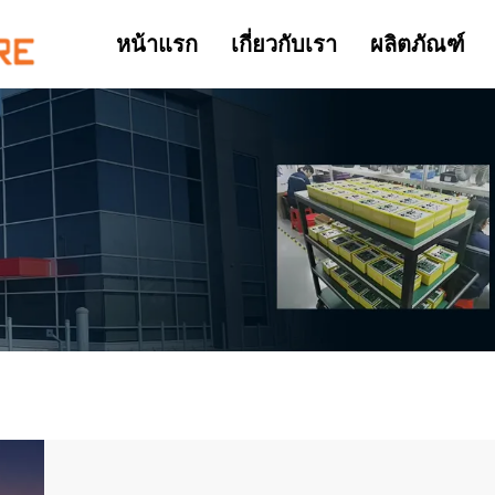
หน้าแรก
เกี่ยวกับเรา
ผลิตภัณฑ์