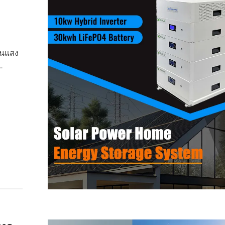
านแสง
่างราบ
้เลย