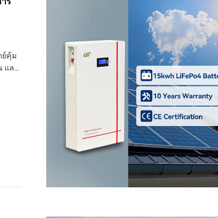
การ
์คุ้ม
ุน และ
ชย์