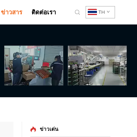
ข่าวสาร
ติดต่อเรา
TH
ข่าวเด่น