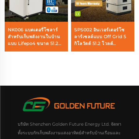
NK006 แบตเตอรี่โซลาร์
SPS002 อินเวอร์เตอร์โซ
สำหรับเก็บพลังงานในบ้าน
ลาร์เซลล์แบบ Off Grid 5
แบบ Lifepo4 ขนาด 51.2
กิโลวัตต์ 51.2 โวลต์
โวลต์ 15 กิโลวัตต์ชั่วโมง
แบตเตอรี่ LiFePO4 20 กิโล
300 แอมแปร์ ติดตั้งบนพื้น
วัตต์ชั่วโมง ระบบกักเก็บ
ระบบแสดงผลแบบสัมผัส
พลังงานสำหรับบ้านเรือน
อัจฉริยะ BMS
บริษัท Shenzhen Golden Future Energy Ltd. จัดหา
ทั้งระบบกักเก็บพลังงานแสงอาทิตย์สำหรับบ้านเรือนและ