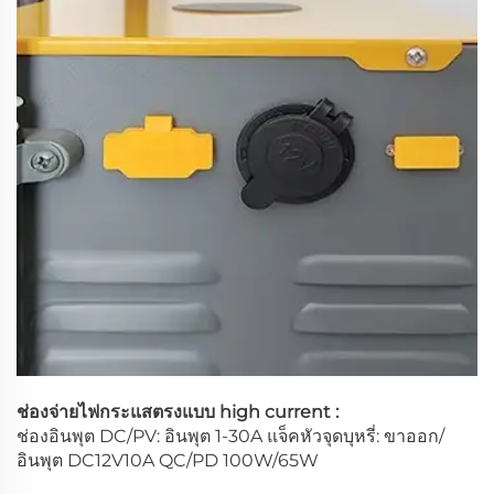
ช่องจ่ายไฟกระแสตรงแบบ high current :
ช่องอินพุต DC/PV: อินพุต 1-30A แจ็คหัวจุดบุหรี่: ขาออก/
อินพุต DC12V10A QC/PD 100W/65W