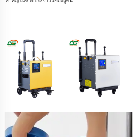
สำคัญในชีวิตประจำวันของผู้คน 