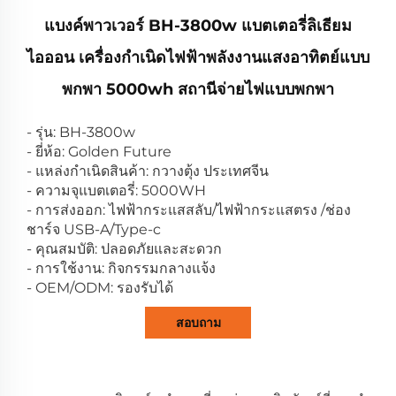
แบงค์พาวเวอร์ BH-3800w แบตเตอรี่ลิเธียม
ไอออน เครื่องกำเนิดไฟฟ้าพลังงานแสงอาทิตย์แบบ
พกพา 5000wh สถานีจ่ายไฟแบบพกพา
- รุ่น: BH-3800w
- ยี่ห้อ: Golden Future
- แหล่งกำเนิดสินค้า: กวางตุ้ง ประเทศจีน
- ความจุแบตเตอรี่: 5000WH
- การส่งออก: ไฟฟ้ากระแสสลับ/ไฟฟ้ากระแสตรง /ช่อง
ชาร์จ USB-A/Type-c
- คุณสมบัติ: ปลอดภัยและสะดวก
- การใช้งาน: กิจกรรมกลางแจ้ง
- OEM/ODM: รองรับได้
สอบถาม