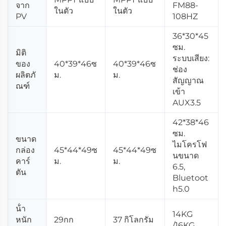
จาก
FM88-
ในตัว
ในตัว
PV
108HZ
36*30*45
ซม.
มิติ
ระบบเสียง:
ของ
40*39*46ซ
40*39*46ซ
ช่อง
ผลิตภั
ม.
ม.
สัญญาณ
ณฑ์
เข้า
AUX3.5
42*38*46
ซม.
ขนาด
ไมโครโฟ
กล่อง
45*44*49ซ
45*44*49ซ
นขนาด
คาร์
ม.
ม.
6.5,
ตัน
Bluetoot
h5.0
น้ํา
14KG
หนัก
29กก
37 กิโลกรัม
/16KG