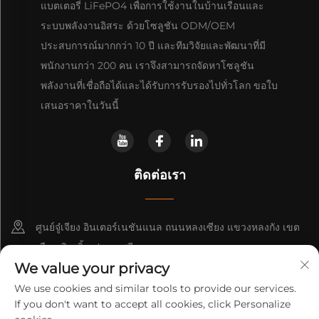
แบตเตอรี่ LiFePO4 เพื่อการใช้งานในบ้านเรือนและ
ระบบพลังงานอิสระ ด้วยโซลูชัน ODM/OEM
ประสบการณ์มากกว่า 10 ปี และทีมวิจัยและพัฒนาที่มี
พนักงานกว่า 200 คน เราจึงสามารถจัดหาโซลูชัน
พลังงานที่เชื่อถือได้และได้รับการรับรองไปทั่วโลก ขอใบ
เสนอราคาในวันนี้
ติดต่อเรา
ศูนย์จู๋เจียง อินเตอร์เนชันแนล ถนนหลงเซียง แขวงหลงกัง เขต
เมืองเซินเจิ้น ประเทศจีน
We value your privacy
+86-13316809242
We use cookies and similar tools to provide our services.
If you don't want to accept all cookies, click Personalize
[email protected]