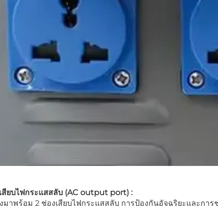
งเสียบไฟกระแสสลับ (AC output port) :
ั้งมาพร้อม 2 ช่องเสียบไฟกระแสสลับ การป้องกันอัจฉริยะและการช