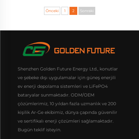
Önceki
1
2
Sonraki
Shenzhen Golden Future Energy Ltd., konutlar
ve şebeke dışı uygulamalar için güneş enerjili
ev enerji depolama sistemleri ve LiFePO4
bataryalar sunmaktadır. ODM/OEM
çözümlerimiz, 10 yıldan fazla uzmanlık ve 200
kişilik Ar-Ge ekibimiz, dünya çapında güvenilir
ve sertifikalı enerji çözümleri sağlamaktadır.
Bugün teklif isteyin.