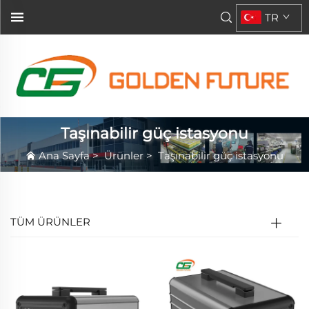
TR
Taşınabilir güç istasyonu
Ana Sayfa
>
Ürünler
>
Taşınabilir güç istasyonu
TÜM ÜRÜNLER