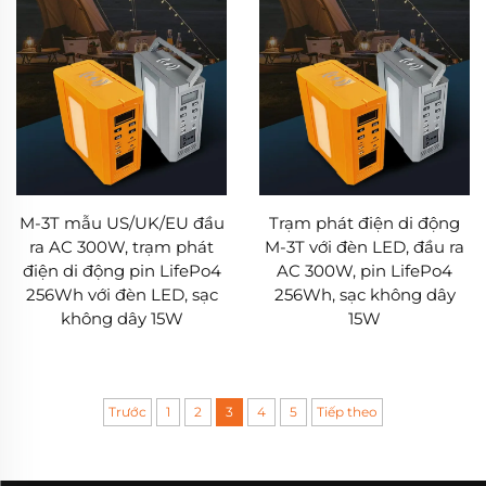
M-3T mẫu US/UK/EU đầu
Trạm phát điện di động
ra AC 300W, trạm phát
M-3T với đèn LED, đầu ra
điện di động pin LifePo4
AC 300W, pin LifePo4
256Wh với đèn LED, sạc
256Wh, sạc không dây
không dây 15W
15W
Trước
1
2
3
4
5
Tiếp theo