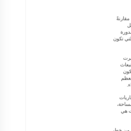
قارنةً
ضل
دورة
حالات التي تكون
هرت
بعاث
كون
معظم
اريات
مساحة،
ت هي
ر من خطر