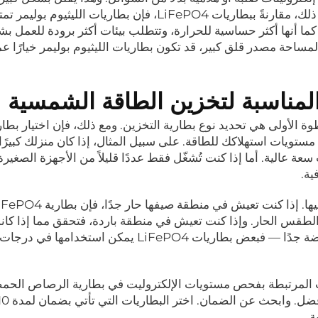
التسرب، مما يجعلها آمنة للاستخدام المنزلي. ومع ذلك، مقارنةً ببطاريات LiFePO4، فإن بطاريات الل
 يتراوح عادةً بين 3000 و5000 دورة. كما أنها أكثر حساسية للحرارة، وتتطلب بيئات أكثر برودة للعمل
ساحة مصدر قلق كبير، قد تكون بطاريات الليثيوم بوليمر خيارًا عمليً
 المناسبة لتخزين الطاقة الشمسية
ة الأولى هي تحديد نوع بطارية التخزين. ومع ذلك، فإن اختيار بطار
يل مستويات استهلاكك للطاقة. على سبيل المثال، إذا كان منزلك كبيرً
ة عالية. أما إذا كنت تُشغّل فقط عددًا قليلاً من الأجهزة الصغيرة
ي الطقس الحار. وإذا كنت تعيش في منطقة باردة، فتحقق مما إذا كا
البطارية يمكنها العمل في درجات الحرارة المنخفضة جدًا — فبعض بطاريات LiFePO4 يمكن استخ
تاعب المرتبطة بفحص مستويات الإلكتروليت في بطارية الرصاص الحمض
ة.