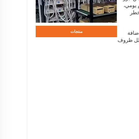
 وباستخدام يومي،
 خطر
منتجات
سعة 300 واط-ساعة، ثم إضافة
مل في ظل ظروف