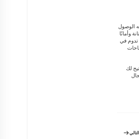
يه الوصول
ل لأنها الأكثر متانة وأمانًا
 تدوم في
LiF، فإنها مناسبة للمساحات
يح لك
جال
لتالي