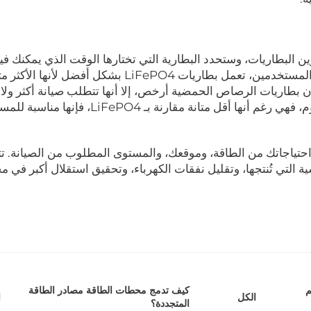
ن البطاريات، وستحدد البطارية التي تختارها الوقت الذي يمكنك ف
إلى الطاقة من نظامك الشمسي. بالنسبة لمعظم المستخدمين، تعمل بطاريات LiFePO4 بشكل أفض
أن بطاريات الرصاص الحمضية أرخص، إلا أنها تتطلب صيانة أكثر ولا
النهاية طويلاً مثل غيرها. أما بطاريات بوليمر الليثيوم، فهي رغم أنها أقل متانة مقارنة بـ ePO4
احتياجاتك من الطاقة، وموقعك، والمستوى المطلوب من الصيانة. تت
 التي تُنتجها، وتقليل نفقات الكهرباء، وتحقيق استقلال أكبر في م
م
كيف تدمج محطات الطاقة مصادر الطاقة
ا
الكل
المتجددة؟