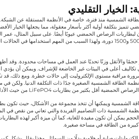
الخيار التقليدي
قة الشمسية منذ فترة، خاصة في الأنظمة المستقلة عن الشبكة. م
رصاص الحمضي تتميز بتكلفة أولية أكثر بأسعار معقولة، مما يجعلها الخيار الأف
 لبطاريات الرصاص الحمضي عيوبًا أيضًا. على سبيل المثال، عمر ال
الخاص بها أقصر بشكل ملحوظ، حيث يتراوح بين 500 و1500 دورة، ولهذا السبب من المهم استخدامها في ال
ر حجمًا والأثقل وزنًا تحديًا عند العمل في مساحات محدودة. وقد أظ
كاليف أعلى في البيئات غير الخاضعة للإشراف. ويمكن أن يؤدي ان
ورة مراقبة مستوى الإلكتروليت إلى حالات خطرة. ومع ذلك، قد ت
مة الطاقة الشمسية الصغيرة جدًا ذات التكلفة الدنيا. ولكن في 
ية أقل بكثير من بطاريات LiFePO4 من حيث الأداء.
 الطاقة الشمسية ويمكنها أن تتخذ مجموعة من الأشكال، حيث تكون بط
لأنظمة الشمسية ذات التصاميم الفريدة والتي تعاني من نقص في ال
لحجم يمكن أن تكون مفيدة للغاية، كما أن ميزة أكبر لهذه البطاريا
ت كبيرة من الطاقة في مساحة صغيرة.
لكتروليتات صلبة أو هلامية بدلًا من السوائل. وهذا يقلل بشكل كبي