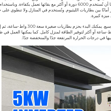
ميزاتها العدد العالي جدًا للدورات. يمكن للكثير منها أن تُستخدم 6000 دورة أو أكثر مع بقائها تعمل بكفاءة.
ر أمانًا بين بطاريات الليثيوم. وتُستخدم في المنازل ولا تنطوي على
ميزة كبيرة.
من أفضل ميزات بطاريات LiFePO4 قابليتها للتوسيع. يمكنك البدء بحزم بطاريات صغيرة 
خرى حتى تصل إلى أنظمة بسعة 10000 واط-ساعة أو أكثر لتوفير الطاقة لمنزل كامل. كما يمكنها الع
يها في درجات الحرارة المرتفعة جدًا والمنخفضة جدًا.