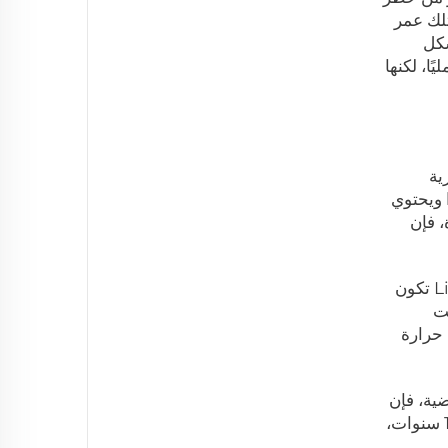
يثيوم بوليمر تمتلك عمر
 بشكل
ا، لكنها
ية
ا ويحتوي
، فإن
بعد ذلك، فكّر في المناخ في المنطقة التي تعيش فيها. إذا كنت تعيش في منطقة صيفها حار جدًا، فإن بطارية LiFePO4 تكون
نت
دامها في درجات حرارة
ية، فإن
بطارية LiFePO4 أو بوليمر الليثيوم تكون خيارًا أفضل. وابحث عن الضمان. اختر البطاريات التي تأتي بضمان لمدة 10 سنوات،