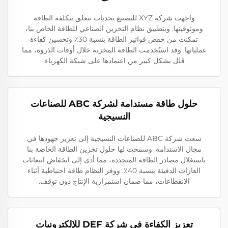
واجهت شركة XYZ للتصنيع تحديات تتعلق بتكلفة الطاقة
وموثوقيتها. وبتطبيق نظام التخزين الصناعي للطاقة الخاص بنا،
تمكنت من خفض فواتير الطاقة بنسبة 30٪ وتحسين كفاءة
عملياتها. وقد استُخدمت الطاقة المخزنة خلال أوقات الذروة، مما
قلل بشكل كبير من اعتمادها على شبكة الكهرباء.
حلول طاقة مستدامة لشركة ABC للصناعات
النسيجية
سعت شركة ABC للصناعات النسيجية إلى تعزيز جهودها في
مجال الاستدامة. وسمحت لها حلول تخزين الطاقة الخاصة بنا
باستغلال مصادر الطاقة المتجددة، مما أدى إلى انخفاض انبعاثات
الغازات الدفيئة بنسبة 40٪. ووفر النظام طاقة احتياطية أثناء
الانقطاعات، مما ضمان استمرارية الإنتاج دون توقف.
تعزيز الكفاءة في شركة DEF للإلكترونيات