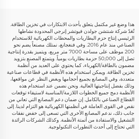
(Lifepo4) نظام تخزين
طاقة منزلي
هذا وضع غير مكتمل يتعلق بأحدث الابتكارات في تخزين الطاقة.
تُعَدّ شركة شنتشن جولدن فيوتشر إنرجي المحدودة نشاطها
الرئيسي إنتاج حزم البطاريات والمحطات الكهربائية للاستخدام
الصناعي منذ عام 2016. وفي فنغجانغ، نمتلك مصنعاً يضم نحو
200 موظف على مساحة 7000 متر مربع، ويتميز بقدرة إنتاجية
تصل إلى 50,000 حزمة بطاريات يومياً. ويتمتع المصنع بتزويد
مضمون بالطاقة/الكهرباء، كما يحتوي على العديد من أنظمة
تخزين الطاقة. ويمكن استخدام هذه الأنظمة في قطاعات صناعية
متعددة، وفي المصانع بجميع أحجامها وبغض النظر عن مواقعها،
وذلك بفضل إنتاجيتها العالية. ونحن نضمن عند استخدام هذه
الأنظمة دمج جميع الخطوات اللازمة/المناسبة لاستيفاء توقعات
القطاع الصناعي بالكامل. إن ضمان دعم المصانع التي تعاني من
نقص في القوى العاملة في أنظمتها الكهربائية هو التزام لدينا. إلى
جانب ذلك، ندعم المصانع الأخرى التي تسعى إلى خفض نفقات
التشغيل والاستفادة من أتمتة الأنظمة. وكذلك الشركات الرائدة
التي تحتاج إلى أحدث التطورات التكنولوجية.