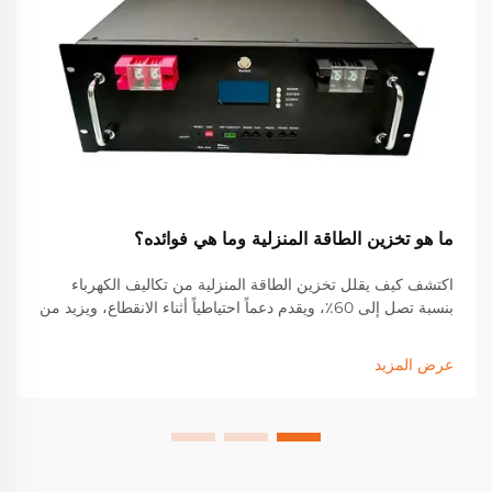
ما هو تخزين الطاقة المنزلية وما هي فوائده؟
اكتشف كيف يقلل تخزين الطاقة المنزلية من تكاليف الكهرباء
بنسبة تصل إلى 60٪، ويقدم دعماً احتياطياً أثناء الانقطاع، ويزيد من
العائد على الاستثمار في الطاقة الشمسية. تعرف على الحوافز
والادخار والأداء في العالم الحقيقي. احصل على دليلك المجاني عن
عرض المزيد
الطاقة الشمسية مع تخزين الطاقة الآن.