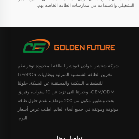
التشغيلي والاستدامة في ممارسات الطاقة الخاصة بهم.
شركة شنتشن جولدن فيوتشر للطاقة المحدودة توفر نظم
تخزين الطاقة الشمسية المنزلية وبطاريات LiFePO4
للتطبيقات السكنية والمستقلة عن الشبكة. حلولنا
OEM/ODM، وخبرتنا التي تزيد عن 10 سنوات، وفريق
بحث وتطوير مكون من 200 موظف، تقدم حلول طاقة
موثوقة وموثقة في جميع أنحاء العالم. اطلب عرض أسعار
اليوم.
تواصل معنا