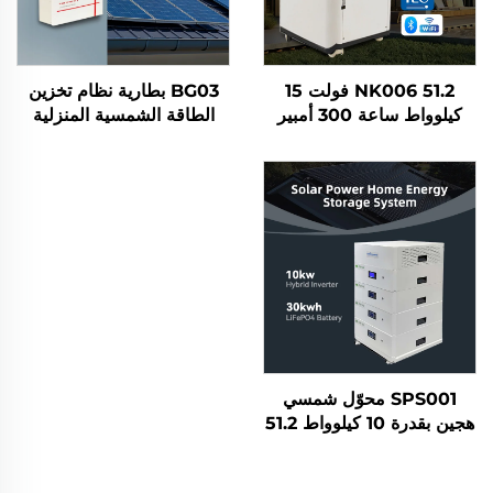
NK006 51.2 فولت 15
BG03 بطارية نظام تخزين
كيلوواط ساعة 300 أمبير
الطاقة الشمسية المنزلية
ساعة نظام بطارية تخزين
المثبتة على الحائط 5
الطاقة الشمسية المنزلي
كيلوواط ساعة 10 كيلوواط
الذكي Lifepo4 المثبت على
ساعة 15 كيلوواط ساعة 100
الحائط بشاشة عرض تعمل
أمبير ساعة 200 أمبير ساعة
باللمس
300 أمبير ساعة Lifepo4
من الدرجة A
SPS001 محوّل شمسي
هجين بقدرة 10 كيلوواط 51.2
فولت 30 كيلوواط ساعة
بطارية ليثيوم حديد فوسفات