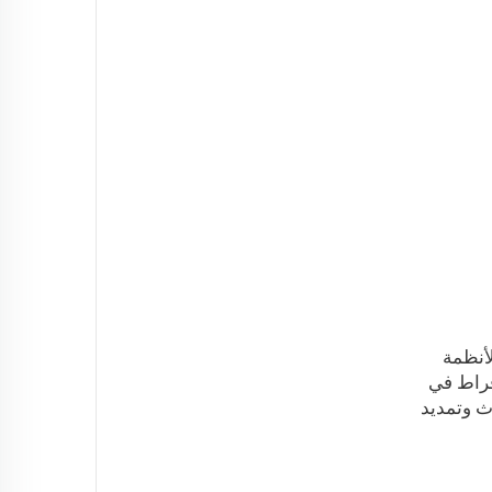
لأنظمة
إفراط في
دث وتمديد