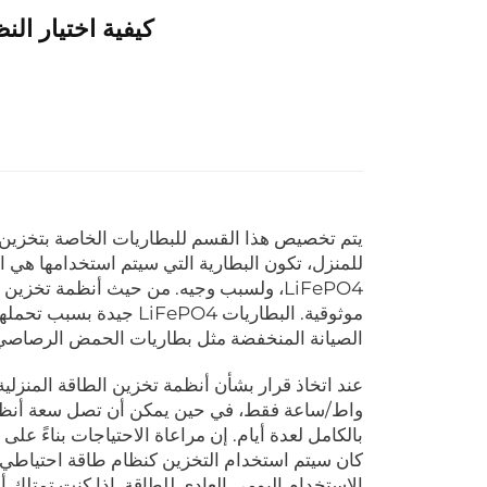
كيفية اختيار ال
يتم تخصيص هذا القسم للبطاريات الخاصة بتخزين ا
للمنزل، تكون البطارية التي سيتم استخدامها هي ال
LiFePO4، ولسبب وجيه. من حيث أنظمة تخزين
موثوقية. البطاريات ePO4
الصيانة المنخفضة مثل بطاريات الحمض الرصاصي. وال
بالكامل لعدة أيام. إن مراعاة الاحتياجات بناءً عل
كان سيتم استخدام التخزين كنظام طاقة احتياطي. 
الاستخدام اليومي العادي للطاقة. إذا كنت تمتلك أل