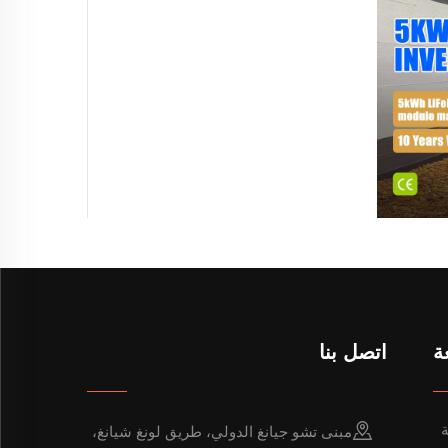
ة
اتصل بنا
ة
مبنى تشو جيانغ الدولي، طريق لونغ شيانغ،