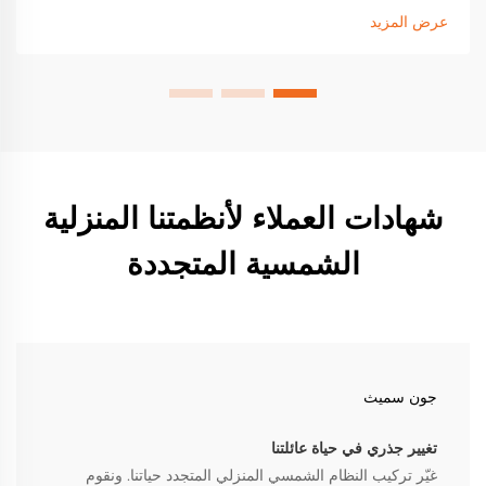
من فاتورة الكهرباء. تعرف على التوافق والادخار والقابلية للتوسيع.
عرض المزيد
اجعل طاقة منزلك قوية اليوم.
شهادات العملاء لأنظمتنا المنزلية
الشمسية المتجددة
جون سميث
تغيير جذري في حياة عائلتنا
غيّر تركيب النظام الشمسي المنزلي المتجدد حياتنا. ونقوم