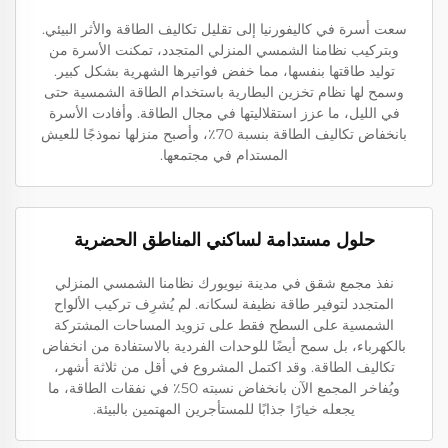
سعت أسرة في كاليفورنيا إلى تقليل تكاليف الطاقة والأثر البيئي.
وبتركيب نظامنا الشمسي المنزلي المتجدد، تمكنت الأسرة من
توليد طاقتها بنفسها، مما خفض فواتيرها الشهرية بشكل كبير.
وسمح لها نظام تخزين البطارية باستخدام الطاقة الشمسية حتى
في الليل، ما عزز استقلاليتها في مجال الطاقة. وأفادت الأسرة
بانخفاض تكاليف الطاقة بنسبة 70٪، وأصبح منزلها نموذجًا للعيش
المستدام في مجتمعها.
حلول مستدامة لساكني المناطق الحضرية
نفذ مجمع شقق في مدينة نيويورك نظامنا الشمسي المنزلي
المتجدد لتوفير طاقة نظيفة لسكانه. لم يُشرِف تركيب الألواح
الشمسية على السطح فقط على تزويد المساحات المشتركة
بالكهرباء، بل سمح أيضًا للوحدات الفردية بالاستفادة من انخفاض
تكاليف الطاقة. وقد اكتمل المشروع في أقل من ثلاثة أشهر،
ويُفاخر المجمع الآن بانخفاض نسبته 50٪ في نفقات الطاقة، ما
يجعله خيارًا جذابًا للمستأجرين المهتمين بالبيئة.