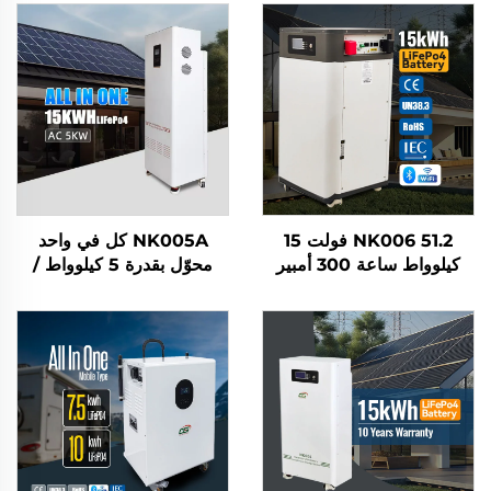
NK006 51.2 فولت 15
NK005A كل في واحد
كيلوواط ساعة 300 أمبير
محوّل بقدرة 5 كيلوواط /
ساعة نظام بطارية تخزين
بطارية ليثيوم حديد فوسفات
الطاقة الشمسية المنزلي
(LifePo4) بسعة 15
الذكي Lifepo4 المثبت على
كيلوواط ساعة نظام الطاقة
الحائط بشاشة عرض تعمل
الشمسية للمنزل نظام تخزين
باللمس
الطاقة المنزلي