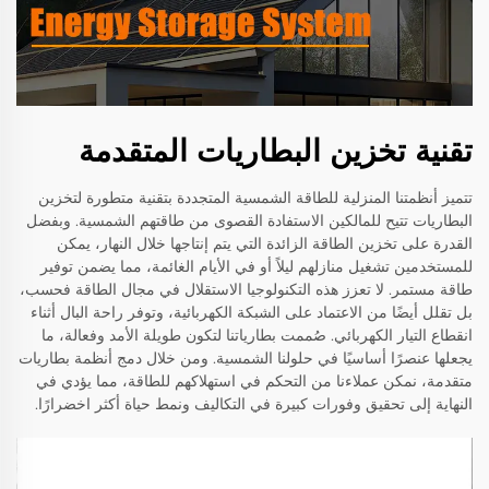
تقنية تخزين البطاريات المتقدمة
تتميز أنظمتنا المنزلية للطاقة الشمسية المتجددة بتقنية متطورة لتخزين
البطاريات تتيح للمالكين الاستفادة القصوى من طاقتهم الشمسية. وبفضل
القدرة على تخزين الطاقة الزائدة التي يتم إنتاجها خلال النهار، يمكن
للمستخدمين تشغيل منازلهم ليلاً أو في الأيام الغائمة، مما يضمن توفير
طاقة مستمر. لا تعزز هذه التكنولوجيا الاستقلال في مجال الطاقة فحسب،
بل تقلل أيضًا من الاعتماد على الشبكة الكهربائية، وتوفر راحة البال أثناء
انقطاع التيار الكهربائي. صُممت بطارياتنا لتكون طويلة الأمد وفعالة، ما
يجعلها عنصرًا أساسيًا في حلولنا الشمسية. ومن خلال دمج أنظمة بطاريات
متقدمة، نمكن عملاءنا من التحكم في استهلاكهم للطاقة، مما يؤدي في
النهاية إلى تحقيق وفورات كبيرة في التكاليف ونمط حياة أكثر اخضرارًا.