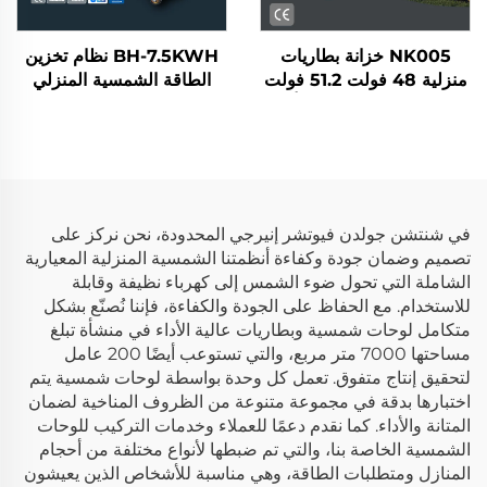
NK005 خزانة بطاريات
BH-7.5KWH نظام تخزين
منزلية 48 فولت 51.2 فولت
الطاقة الشمسية المنزلي
15 كيلوواط ساعة 300 أمبير
المتكامل بسعة 7.5 كيلوواط
ساعة بطارية ليثيوم حديد
ساعة و 10 كيلوواط ساعة
فوسفات (LiFePO4) لنظام
مع بطارية LiFePO4
الطاقة الشمسية المستقل مع
ومحول تيار
نظام إدارة البطارية (BMS)
في شنتشن جولدن فيوتشر إنيرجي المحدودة، نحن نركز على
تصميم وضمان جودة وكفاءة أنظمتنا الشمسية المنزلية المعيارية
الشاملة التي تحول ضوء الشمس إلى كهرباء نظيفة وقابلة
للاستخدام. مع الحفاظ على الجودة والكفاءة، فإننا نُصنّع بشكل
متكامل لوحات شمسية وبطاريات عالية الأداء في منشأة تبلغ
مساحتها 7000 متر مربع، والتي تستوعب أيضًا 200 عامل
لتحقيق إنتاج متفوق. تعمل كل وحدة بواسطة لوحات شمسية يتم
اختبارها بدقة في مجموعة متنوعة من الظروف المناخية لضمان
المتانة والأداء. كما نقدم دعمًا للعملاء وخدمات التركيب للوحات
الشمسية الخاصة بنا، والتي تم ضبطها لأنواع مختلفة من أحجام
المنازل ومتطلبات الطاقة، وهي مناسبة للأشخاص الذين يعيشون