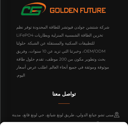
شركة شنتشن جولدن فيوتشر للطاقة المحدودة توفر نظم
تخزين الطاقة الشمسية المنزلية وبطاريات LiFePO4
للتطبيقات السكنية والمستقلة عن الشبكة. حلولنا
OEM/ODM، وخبرتنا التي تزيد عن 10 سنوات، وفريق
بحث وتطوير مكون من 200 موظف، تقدم حلول طاقة
موثوقة وموثقة في جميع أنحاء العالم. اطلب عرض أسعار
اليوم.
تواصل معنا
مبنى تشو جيانغ الدولي، طريق لونغ شيانغ، حي لونغ قانغ، مدينة
شنتشن، الصين