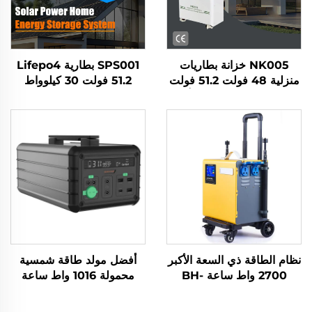
NK005 خزانة بطاريات
SPS001 بطارية Lifepo4
منزلية 48 فولت 51.2 فولت
51.2 فولت 30 كيلوواط
15 كيلوواط ساعة 300 أمبير
ساعة مع عاكس 10 كيلوواط
ساعة بطارية ليثيوم حديد
نظام تخزين الطاقة الشمسية
فوسفات (LiFePO4) لنظام
للمنزل
الطاقة الشمسية المستقل مع
نظام إدارة البطارية (BMS)
نظام الطاقة ذي السعة الأكبر
أفضل مولد طاقة شمسية
2700 واط ساعة BH-
محمولة 1016 واط ساعة
2000w نموذج 2000 واط
14.6 فولت، الألواح الشمسية
تيار متردد في المخرج محطة
للمنزل والاستخدام الخارجي