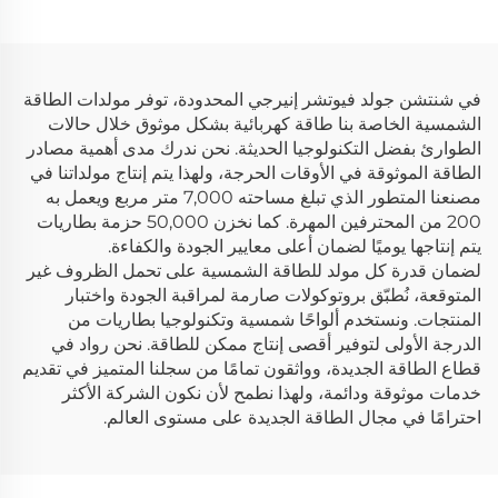
طاقة محمولة
لتزويد الطوارئ بالطاقة
في شنتشن جولد فيوتشر إنيرجي المحدودة، توفر مولدات الطاقة
الشمسية الخاصة بنا طاقة كهربائية بشكل موثوق خلال حالات
الطوارئ بفضل التكنولوجيا الحديثة. نحن ندرك مدى أهمية مصادر
الطاقة الموثوقة في الأوقات الحرجة، ولهذا يتم إنتاج مولداتنا في
مصنعنا المتطور الذي تبلغ مساحته 7,000 متر مربع ويعمل به
200 من المحترفين المهرة. كما نخزن 50,000 حزمة بطاريات
يتم إنتاجها يوميًا لضمان أعلى معايير الجودة والكفاءة.
لضمان قدرة كل مولد للطاقة الشمسية على تحمل الظروف غير
المتوقعة، نُطبّق بروتوكولات صارمة لمراقبة الجودة واختبار
المنتجات. ونستخدم ألواحًا شمسية وتكنولوجيا بطاريات من
الدرجة الأولى لتوفير أقصى إنتاج ممكن للطاقة. نحن رواد في
قطاع الطاقة الجديدة، وواثقون تمامًا من سجلنا المتميز في تقديم
خدمات موثوقة ودائمة، ولهذا نطمح لأن نكون الشركة الأكثر
احترامًا في مجال الطاقة الجديدة على مستوى العالم.