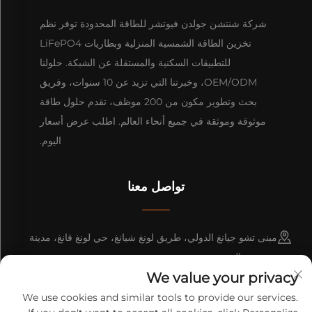
شركة شنتشن جولدن فيوتشر للطاقة المحدودة توفر نظم
تخزين الطاقة الشمسية المنزلية وبطاريات LiFePO4
للتطبيقات السكنية والمستقلة عن الشبكة. حلولنا
OEM/ODM، وخبرتنا التي تزيد عن 10 سنوات، وفريق
بحث وتطوير مكون من 200 موظف، تقدم حلول طاقة
موثوقة وموثقة في جميع أنحاء العالم. اطلب عرض أسعار
اليوم.
تواصل معنا
مبنى تشو جيانغ الدولي، طريق لونغ شيانغ، حي لونغ قانغ، مدينة
شنتشن، الصين
We value your privacy
+86-13316809242
We use cookies and similar tools to provide our services.