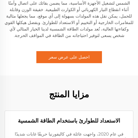
الشمس لتشغيل الأجهزة الأساسية، مما يضمن بقائك على اتصال وآمنًا
أثناء انقطاع التيار الكهربائي أو الكوارث الطبيعية. خفيفة الوزن وقابلة
للحمل، يمكن نقل هذه المولدات بسهولة إلى أي موقع، مما يجعلها مثالية
للمغامرات الخارجية أو التخييم أو الاستعداد للطوارئ. وبفضل هيكلها القوي
وكفاءتها العالية، تُعد مولدات الطاقة الشمسية لدينا الخيار المثالي لأي
شخص يسعى لتوفير احتياجاته من الطاقة في المواقف الحرجة.
احصل على عرض سعر
مزايا المنتج
الاستعداد للطوارئ باستخدام الطاقة الشمسية
في عام 2020، واجهت عائلة في كاليفورنيا حريقًا غابات شديدًا