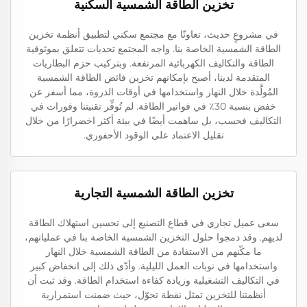
تخزين الطاقة الشمسية السكنية
في مشروعٍ حديث، تعاونّا مع مجتمع سكني لتطبيق أنظمة تخزين
الطاقة الشمسية الخاصة بنا. واجه المجتمع تحديات تتعلق بموثوقية
الطاقة والتكاليف الكهربائية المرتفعة. وبتركيب حزم البطاريات
المتقدمة لدينا، أصبح بإمكانهم تخزين فائض الطاقة الشمسية
المُولَّدة خلال النهار واستخدامها في أوقات الذروة، مما أسفر عن
خفض بنسبة 30٪ في فواتير الطاقة. لم تُوفِّر تقنيتنا وفورات في
التكاليف فحسب، بل ساهمت أيضًا في بيئة أكثر اخضرارًا من خلال
تقليل الاعتماد على الوقود الأحفوري.
تخزين الطاقة الشمسية التجارية
سعى عميل تجاري في قطاع التصنيع إلى تحسين استهلاك الطاقة
لديهم. وقد دمجوا حلول التخزين الشمسية الخاصة بنا في عملياتهم،
ما مكّنهم من الاستفادة من الطاقة الشمسية خلال النهار
واستخدامها في نوبات العمل الليلية. وأدّى ذلك إلى انخفاض كبير
في التكاليف التشغيلية وزيادة كفاءة استخدام الطاقة. وقد ثبت أن
أنظمتنا للتخزين تمثل نقطة تحوّل، حيث ضمنت استمرارية