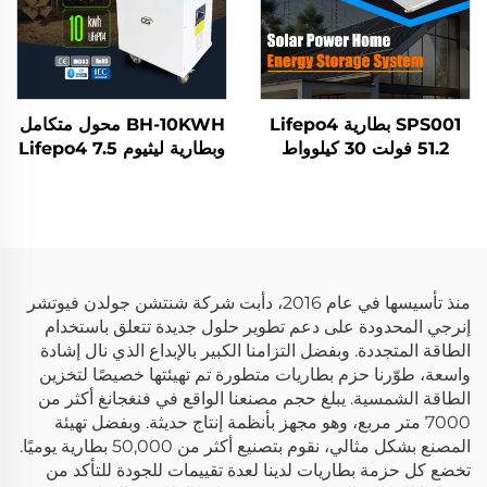
SPS001 بطارية Lifepo4
BH-10KWH محول متكامل
51.2 فولت 30 كيلوواط
وبطارية ليثيوم Lifepo4 7.5
ساعة مع عاكس 10 كيلوواط
كيلوواط ساعة 10 كيلوواط
نظام تخزين الطاقة الشمسية
ساعة 51.2 فولت لنظام
للمنزل
تخزين الطاقة المنزلي
منذ تأسيسها في عام 2016، دأبت شركة شنتشن جولدن فيوتشر
إنرجي المحدودة على دعم تطوير حلول جديدة تتعلق باستخدام
الطاقة المتجددة. وبفضل التزامنا الكبير بالإبداع الذي نال إشادة
واسعة، طوّرنا حزم بطاريات متطورة تم تهيئتها خصيصًا لتخزين
الطاقة الشمسية. يبلغ حجم مصنعنا الواقع في فنغجانغ أكثر من
7000 متر مربع، وهو مجهز بأنظمة إنتاج حديثة. وبفضل تهيئة
المصنع بشكل مثالي، نقوم بتصنيع أكثر من 50,000 بطارية يوميًا.
تخضع كل حزمة بطاريات لدينا لعدة تقييمات للجودة للتأكد من