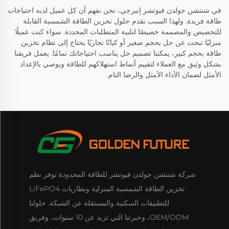
في شنتشن جولدن فيوتشر إنيرجي، نحن نفهم أن كل عميل لديه احتياجات
طاقة فريدة. ولهذا السبب نقدم حلول تخزين الطاقة الشمسية القابلة
للتخصيص والمصممة خصيصًا لتلبية المتطلبات المحددة. سواء كنت عميلًا
منزليًا تبحث عن حل بحجم صغير أو كيانًا تجاريًا يحتاج إلى نظام تخزين
طاقة بحجم كبير، يمكننا تصميم حل يناسب احتياجاتك تمامًا. يعمل فريقنا
بشكل وثيق مع العملاء لتقييم أنماط استهلاكهم للطاقة ويوصي بالإعداد
الأمثل لضمان الأداء الأمثل والرضا التام.
شركة شنتشن جولدن فيوتشر للطاقة المحدودة توفر نظم
تخزين الطاقة الشمسية المنزلية وبطاريات LiFePO4
للتطبيقات السكنية والمستقلة عن الشبكة. حلولنا
OEM/ODM، وخبرتنا التي تزيد عن 10 سنوات، وفريق