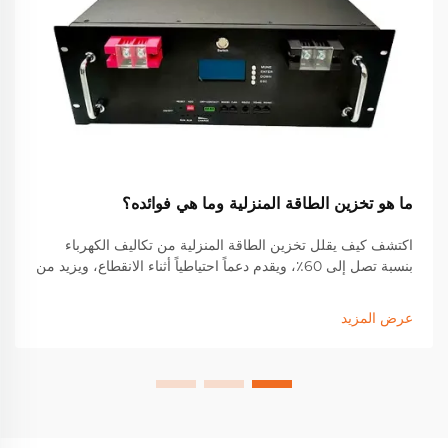
ما هو تخزين الطاقة المنزلية وما هي فوائده؟
اكتشف كيف يقلل تخزين الطاقة المنزلية من تكاليف الكهرباء
بنسبة تصل إلى 60٪، ويقدم دعماً احتياطياً أثناء الانقطاع، ويزيد من
العائد على الاستثمار في الطاقة الشمسية. تعرف على الحوافز
والادخار والأداء في العالم الحقيقي. احصل على دليلك المجاني عن
عرض المزيد
الطاقة الشمسية مع تخزين الطاقة الآن.