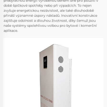
přebytečnou energii vyrobenou během dne pro použití v
době špičkové spotřeby nebo při výpadcích. To nejen
zvyšuje energetickou nezávislost, ale také dlouhodobě
přináší významné úspory nákladů. Inovativní konstrukce
zajišťuje odolnost a dlouhou životnost, díky čemuž jsou
naše systémy spolehlivou volbou pro bytové i komerční
aplikace.