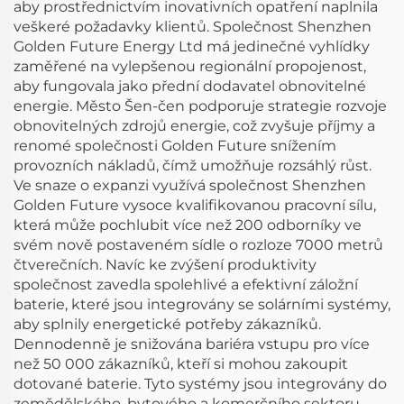
aby prostřednictvím inovativních opatření naplnila
veškeré požadavky klientů. Společnost Shenzhen
Golden Future Energy Ltd má jedinečné vyhlídky
zaměřené na vylepšenou regionální propojenost,
aby fungovala jako přední dodavatel obnovitelné
energie. Město Šen-čen podporuje strategie rozvoje
obnovitelných zdrojů energie, což zvyšuje příjmy a
renomé společnosti Golden Future snížením
provozních nákladů, čímž umožňuje rozsáhlý růst.
Ve snaze o expanzi využívá společnost Shenzhen
Golden Future vysoce kvalifikovanou pracovní sílu,
která může pochlubit více než 200 odborníky ve
svém nově postaveném sídle o rozloze 7000 metrů
čtverečních. Navíc ke zvýšení produktivity
společnost zavedla spolehlivé a efektivní záložní
baterie, které jsou integrovány se solárními systémy,
aby splnily energetické potřeby zákazníků.
Dennodenně je snižována bariéra vstupu pro více
než 50 000 zákazníků, kteří si mohou zakoupit
dotované baterie. Tyto systémy jsou integrovány do
zemědělského, bytového a komerčního sektoru,