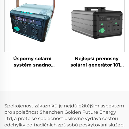
energie a venkovní
solární energie
aktivity s výstupem
AC 5kW
Úsporný solární
Nejlepší přenosný
systém snadno
solární generátor 1016
přenosný pro domácí
Wh 14,6 V solární
víceúčelové a
panely pro domácí a
venkovní použití
venkovní použití,
300W přenosná
nouzové napájení
elektrárna
Spokojenost zákazníků je nejdůležitějším aspektem
pro společnost Shenzhen Golden Future Energy
Ltd, a proto se společnost usilovně vydává cestou
odchylky od tradičních způsobů poskytování služeb,