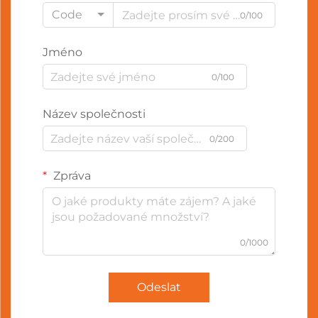
Code
0/100
Jméno
0/100
Název společnosti
0/200
Zpráva
0/1000
Odeslat