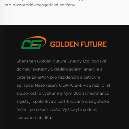
pro různorodé energetické potřeby.
Shenzhen Golden Future Energy Ltd. dodává
domácí systémy ukládání solární energie a
baterie LiFePO4 pro rezidenční a ostrovní
aplikace. Naše řešení ODM/OEM, více než 10 let
zkušeností a výzkumný tým 200 zaměstnanců
zajišťují spolehlivá a certifikovaná energetická
řešení po celém světě. Vyžádejte si dnes
cenovou nabídku.