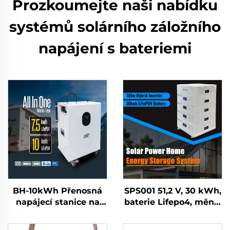
Prozkoumejte naši nabídku
systémů solárního záložního
napájení s bateriemi
BH-10kWh Přenosná
SPS001 51,2 V, 30 kWh,
napájecí stanice na
baterie Lifepo4, měnič
baterie LiFePO4 pro
10 kW, systém
domácí skladování
domácího ukládání