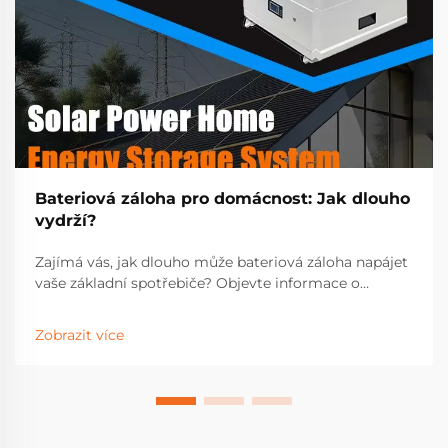
Bateriová záloha pro domácnost: Jak dlouho
vydrží?
Zajímá vás, jak dlouho může bateriová záloha napájet
vaše základní spotřebiče? Objevte informace o
životnosti, faktorech ovlivňujících dobu provozu a
nejlepších řešeních pro nepřerušované napájení.
Zobrazit více
Získejte odborné rady ještě dnes.