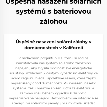
Úspěšná nasazení solárních
systémů s bateriovou
zálohou
Úspěšné nasazení solární zálohy v
domácnostech v Kalifornii
V nedávném projektu v Kalifornii si rodina
nainstalovala náš systém solárního záložního
napájení, aby zvýšila odolnost své energetické
soustavy. Vzhledem k častým výpadkům elektřiny ve
svém regionu hledali spolehlivé řešení, které zajistí
nepřerušený chod domácnosti. Po nasazení našeho
systému zažili výrazné snížení účtů za elektřinu a
zároveň měli během výpadků k dispozici
nepřerušované napájení. Bezproblémová integrace se
stávajícími solárními panely jim umožnila ukládat