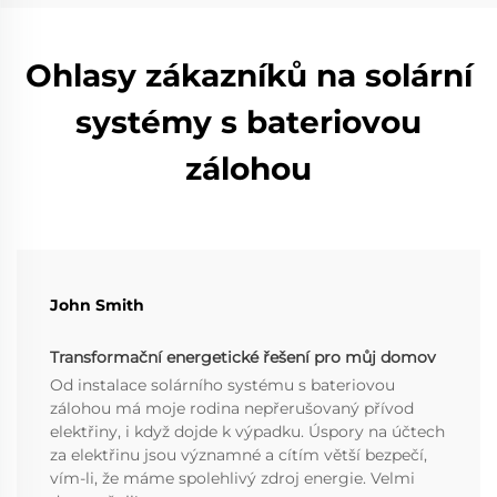
Ohlasy zákazníků na solární
systémy s bateriovou
zálohou
John Smith
Transformační energetické řešení pro můj domov
Od instalace solárního systému s bateriovou
zálohou má moje rodina nepřerušovaný přívod
elektřiny, i když dojde k výpadku. Úspory na účtech
za elektřinu jsou významné a cítím větší bezpečí,
vím-li, že máme spolehlivý zdroj energie. Velmi