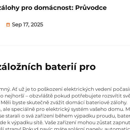
 zálohy pro domácnost: Průvodce
Sep 17, 2025
áložních baterií pro
mný. Ať už je to poškození elektrických vedení počas
 to nejhorší – obzvláště pokud potřebujete rozsvítit svě
! Měli byste skutečně zvážit domácí bateriové zálohy.
, ale speciálně pro elektrický systém vašeho domu. M
 se starali o svá zařízení během výpadku proudu, bate
de k výpadku sítě. Vaše zařízení mohou zůstat zapnut
ší strany! Pokud navíc máte solární panely, automati