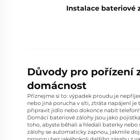
Instalace bateriové
Důvody pro pořízení z
domácnost
Přiznejme si to: výpadek proudu je nepříje
nebo jiná porucha v síti, ztráta napájení je
připravit jídlo nebo dokonce nabít telefon
Domácí bateriové zálohy jsou jako pojistka
toho, abyste běhali a hledali baterky nebo
zálohy se automaticky zapnou, jakmile doj
provozu bez jakéhokoli dalšího zásahu z va