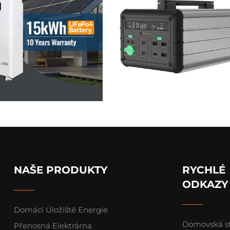
NAŠE PRODUKTY
RYCHLÉ
ODKAZY
Domácí Úložiště Energie
Domovská s
Přenosná Elektrárna