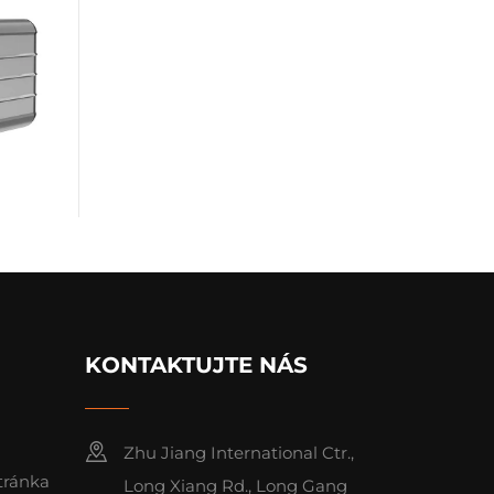
KONTAKTUJTE NÁS
Zhu Jiang International Ctr.,
tránka
Long Xiang Rd., Long Gang