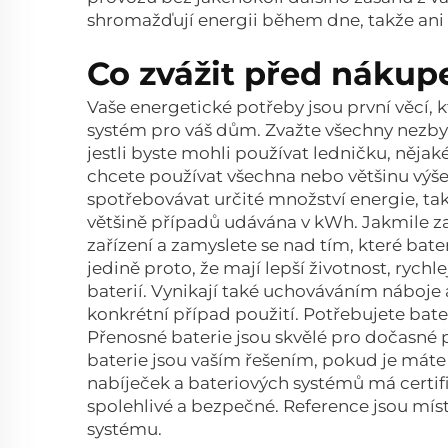
shromažďují energii během dne, takže ani 
Co zvážit před nákup
Vaše energetické potřeby jsou první věcí, k
systém pro váš dům. Zvažte všechny nezby
jestli byste mohli používat ledničku, něja
chcete používat všechna nebo většinu výše
spotřebovávat určité množství energie, takž
většině případů udávána v kWh. Jakmile za
zařízení a zamyslete se nad tím, které bater
jedině proto, že mají lepší životnost, rychl
baterií. Vynikají také uchováváním náboj
konkrétní případ použití. Potřebujete bat
Přenosné baterie jsou skvělé pro dočasné
baterie jsou vaším řešením, pokud je mát
nabíječek a bateriových systémů má certifi
spolehlivé a bezpečné. Reference jsou míst
systému.