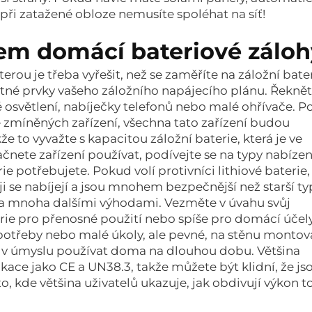
při zatažené obloze nemusíte spoléhat na síť!
em domácí bateriové záloh
terou je třeba vyřešit, než se zaměříte na záložní bate
tné prvky vašeho záložního napájecího plánu. Řeknět
ké osvětlení, nabíječky telefonů nebo malé ohřívače. 
 zmíněných zařízení, všechna tato zařízení budou
e to vyvažte s kapacitou záložní baterie, která je ve
čnete zařízení používat, podívejte se na typy nabíze
ie potřebujete. Pokud volí protivníci lithiové baterie,
eji se nabíjejí a jsou mnohem bezpečnější než starší ty
e a mnoha dalšími výhodami. Vezměte v úvahu svůj
erie pro přenosné použití nebo spíše pro domácí účel
 potřeby nebo malé úkoly, ale pevné, na stěnu monto
e v úmyslu používat doma na dlouhou dobu. Většina
kace jako CE a UN38.3, takže můžete být klidní, že js
o, kde většina uživatelů ukazuje, jak obdivují výkon 