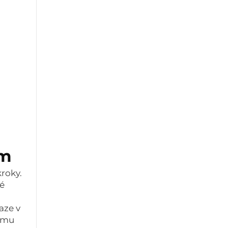
ém
kroky.
né
aze v
tému