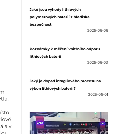
Jaké jsou výhody lithiových
polymerových baterií z hlediska
bezpečnosti
2025-06-06
Poznámky k měření vnitřního odporu
lithiových baterií
2025-06-03
Jaký je dopad intagliového procesu na
výkon lithiových baterií?
ím
2025-06-01
tla,
ísto
riové
á a v
cky