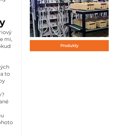
y
riový
e mi,
Pokud
Produkty
ných
 a to
py
y?
vané
ou
tohoto