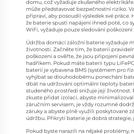
domu, což vyžaduje zkušeného elektrikáře. 
může představovat bezpečnostní riziko. Vaš
připraví, aby posoudil výsledek své práce.
že baterie spustí napájení ihned poté, co 
WiFi, vyžaduje pouze sledování poškození 
Údržba domácí záložní baterie vyžaduje min
životnosti. Začněte tím, že baterii pravide
poškození a ověřte, že jsou připojení pevná
hadříkem. Pokud máte baterii typu LiFePO4,
baterií je vybavena BMS (systémem pro říze
vyhýbat se dlouhodobému ponechání bateri
dbát na udržování optimální teploty bate
studeného prostředí snižuje její životnost.
zkuste přidat izolaci, abyste minimalizoval
záručním servisem, je vždy rozumné dodrž
záruky a abyste plně využili poskytované 
údržbu. Přikrytí baterie je dobrá strategie,
Pokud byste narazili na nějaké problémy, 