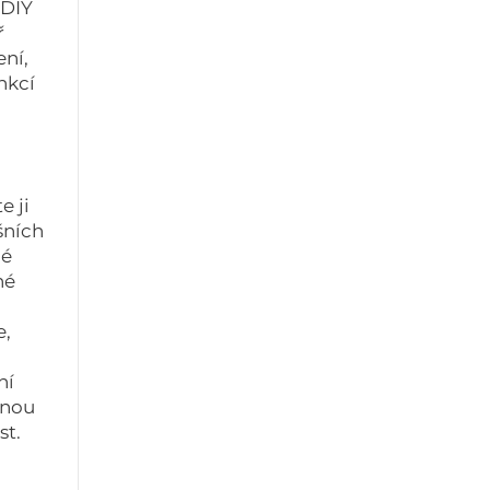
 DIY
ř
ení,
nkcí
e ji
šních
né
né
e,
ní
lnou
st.