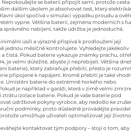
Nepokoušejte se baterii připojit sami, protože cesta
ím dalším úkolem je absolvovat test, který elektriká
 Hlavní úkol spočívá v simulaci výpadku proudu a ověř
systém vypne. Většina baterií, zejména moderních s fu
a správného nabíjení, takže údržba je jednoduchá.
imální úsilí a výrazně přispívá k prodloužení její
lně jednou měsíčně kontrolujete. Vyhledejte jakékoliv
 a čistá. Pokud baterie vykazuje známky prachu, otřet
 je velmi důležité, abyste ji nepřebíjeli. Většina dne
ní baterie), který zabraňuje přebití, přesto je rozum
e připojené k napájení. Kromě přebití je také vhod
rie. Umístění baterie do extrémně horkého nebo
 Pokud je například v garáži, která v zimě velmi zmrzn
i ztrátu izolace baterie. Pokud je vaše baterie pod
ovat údržbové pokyny výrobce, aby nedošlo ke zruše
záruční podmínky, proto důsledně provádějte pravide
 protože umožňuje uživateli optimalizovat její životno
neváhejte kontaktovat tým podpory – stojí o tom, aby