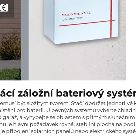
ácí záložní bateriový syst
nemusí být složitým tvorem. Stačí dodržet jednotlivé 
tění pro baterii. U pevných systémů vyberte chlad
o garáž, a vyhýbejte se oblastem s přímým slunečním
 je hlavní požadavek rovná, stabilní plocha na podl
je připojení solárních panelů nebo elektrického sys