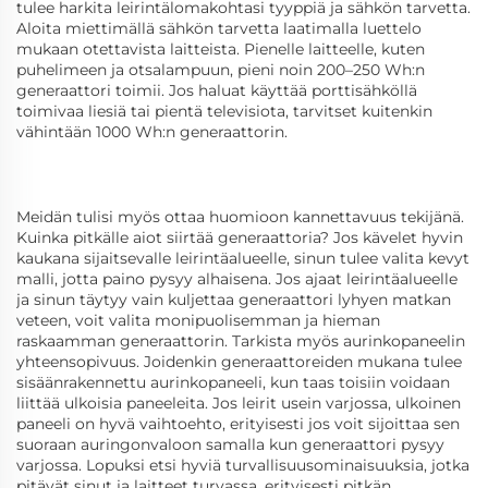
tulee harkita leirintälomakohtasi tyyppiä ja sähkön tarvetta.
Aloita miettimällä sähkön tarvetta laatimalla luettelo
mukaan otettavista laitteista. Pienelle laitteelle, kuten
puhelimeen ja otsalampuun, pieni noin 200–250 Wh:n
generaattori toimii. Jos haluat käyttää porttisähköllä
toimivaa liesiä tai pientä televisiota, tarvitset kuitenkin
vähintään 1000 Wh:n generaattorin.
Meidän tulisi myös ottaa huomioon kannettavuus tekijänä.
Kuinka pitkälle aiot siirtää generaattoria? Jos kävelet hyvin
kaukana sijaitsevalle leirintäalueelle, sinun tulee valita kevyt
malli, jotta paino pysyy alhaisena. Jos ajaat leirintäalueelle
ja sinun täytyy vain kuljettaa generaattori lyhyen matkan
veteen, voit valita monipuolisemman ja hieman
raskaamman generaattorin. Tarkista myös aurinkopaneelin
yhteensopivuus. Joidenkin generaattoreiden mukana tulee
sisäänrakennettu aurinkopaneeli, kun taas toisiin voidaan
liittää ulkoisia paneeleita. Jos leirit usein varjossa, ulkoinen
paneeli on hyvä vaihtoehto, erityisesti jos voit sijoittaa sen
suoraan auringonvaloon samalla kun generaattori pysyy
varjossa. Lopuksi etsi hyviä turvallisuusominaisuuksia, jotka
pitävät sinut ja laitteet turvassa, erityisesti pitkän