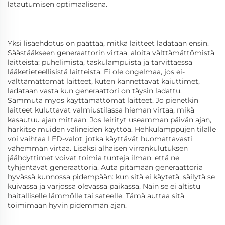
latautumisen optimaalisena.
Yksi lisäehdotus on päättää, mitkä laitteet ladataan ensin.
Säästääkseen generaattorin virtaa, aloita välttämättömistä
laitteista: puhelimista, taskulampuista ja tarvittaessa
lääketieteellisistä laitteista. Ei ole ongelmaa, jos ei-
välttämättömät laitteet, kuten kannettavat kaiuttimet,
ladataan vasta kun generaattori on täysin ladattu.
Sammuta myös käyttämättömät laitteet. Jo pienetkin
laitteet kuluttavat valmiustilassa hieman virtaa, mikä
kasautuu ajan mittaan. Jos leirityt useamman päivän ajan,
harkitse muiden välineiden käyttöä. Hehkulamppujen tilalle
voi vaihtaa LED-valot, jotka käyttävät huomattavasti
vähemmän virtaa. Lisäksi alhaisen virrankulutuksen
jäähdyttimet voivat toimia tunteja ilman, että ne
tyhjentävät generaattoria. Auta pitämään generaattoria
hyvässä kunnossa pidempään: kun sitä ei käytetä, säilytä se
kuivassa ja varjossa olevassa paikassa. Näin se ei altistu
haitalliselle lämmölle tai sateelle. Tämä auttaa sitä
toimimaan hyvin pidemmän ajan.