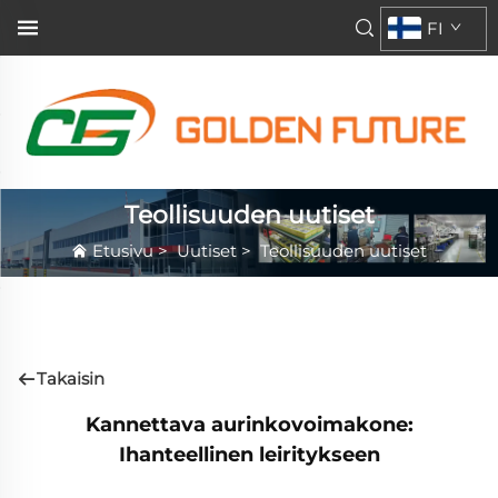
FI
Teollisuuden uutiset
Etusivu
>
Uutiset
>
Teollisuuden uutiset
Takaisin
Kannettava aurinkovoimakone:
Ihanteellinen leiritykseen