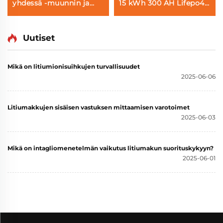
yhdessä -muunnin ja
15 kWh 300 AH Lifepo4-
51,2 V 7,5 KWH 10 KWH
akuinen
Lifepo4-litiumaku kotien
aurinkoenergiavarausjärjes
energiavarastointijärjestelmään
kosketusnäytöllä ja
Uutiset
Bluetooth-yhteydellä
Mikä on litiumionisuihkujen turvallisuudet
2025-06-06
Litiumakkujen sisäisen vastuksen mittaamisen varotoimet
2025-06-03
Mikä on intagliomenetelmän vaikutus litiumakun suorituskykyyn?
2025-06-01