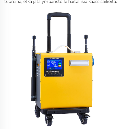
tuoreina, etkä jätä ympäristölle haitallisia kaassisäiliöitä.