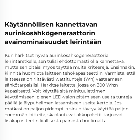
Käytännöllisen kannettavan
aurinkosähkögeneraattorin
avainominaisuudet leirintään
Kun harkitset hyvää aurinkosähkögeneraattoria
leirintäretkelle, sen tulisi ehdottomasti olla kannettava,
mutta sen pitäisi myös täyttää muita kriteerejä. Ensinnäkin,
kiinnitä huomiota laitteen tehokapasiteettiin. Varmista, että
laitteessa on riittävästi wattitunteja (Wh) vastaamaan
sähkötarpeisiisi. Harkitse laitetta, jossa on 300 Wh:n
kapasiteetti. Voit käyttää sitä minituulettimen
käyttämiseen, pienen LED-valon pitämiseen useita tunteja
päällä ja älypuhelimen lataamiseen useita kertoja. Jos
matkasi on paljon pidempi ja sinun täytyy käyttää paljon
enemmän laitteita, skaalautuvat akkupaketit tarjoavat
lisäkapasiteetin liiallisesta painosta huolimatta.