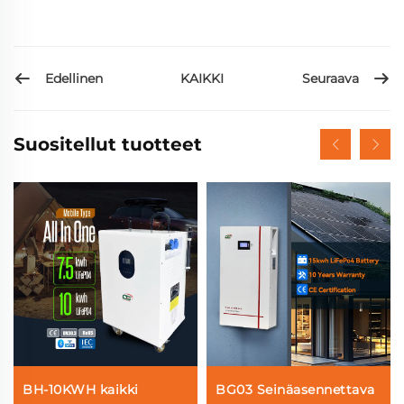
Edellinen
Seuraava
KAIKKI
Suositellut tuotteet
BH-10KWH kaikki
BG03 Seinäasennettava