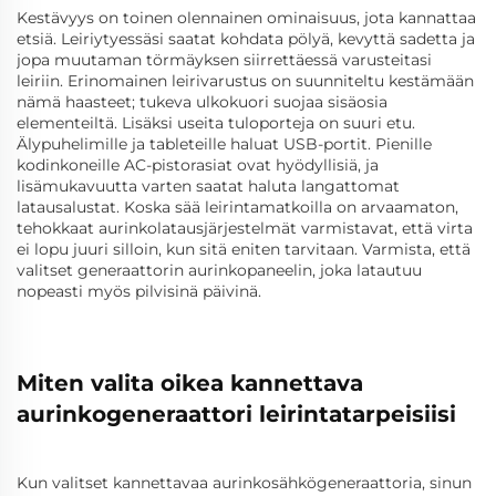
Kestävyys on toinen olennainen ominaisuus, jota kannattaa
etsiä. Leiriytyessäsi saatat kohdata pölyä, kevyttä sadetta ja
jopa muutaman törmäyksen siirrettäessä varusteitasi
leiriin. Erinomainen leirivarustus on suunniteltu kestämään
nämä haasteet; tukeva ulkokuori suojaa sisäosia
elementeiltä. Lisäksi useita tuloporteja on suuri etu.
Älypuhelimille ja tableteille haluat USB-portit. Pienille
kodinkoneille AC-pistorasiat ovat hyödyllisiä, ja
lisämukavuutta varten saatat haluta langattomat
latausalustat. Koska sää leirintamatkoilla on arvaamaton,
tehokkaat aurinkolatausjärjestelmät varmistavat, että virta
ei lopu juuri silloin, kun sitä eniten tarvitaan. Varmista, että
valitset generaattorin aurinkopaneelin, joka latautuu
nopeasti myös pilvisinä päivinä.
Miten valita oikea kannettava
aurinkogeneraattori leirintatarpeisiisi
Kun valitset kannettavaa aurinkosähkögeneraattoria, sinun