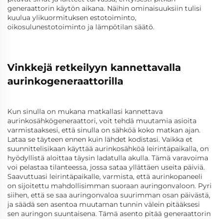
generaattorin käytön aikana. Näihin ominaisuuksiin tulisi
kuulua ylikuormituksen estotoiminto,
oikosulunestotoiminto ja lämpötilan säätö.
Vinkkejä retkeilyyn kannettavalla
aurinkogeneraattorilla
Kun sinulla on mukana matkallasi kannettava
aurinkosähkögeneraattori, voit tehdä muutamia asioita
varmistaaksesi, että sinulla on sähköä koko matkan ajan.
Lataa se täyteen ennen kuin lähdet kodistasi. Vaikka et
suunnittelisikaan käyttää aurinkosähköä leirintäpaikalla, on
hyödyllistä aloittaa täysin ladatulla akulla. Tämä varavoima
voi pelastaa tilanteessa, jossa sataa yllättäen useita päiviä.
Saavuttuasi leirintäpaikalle, varmista, että aurinkopaneeli
on sijoitettu mahdollisimman suoraan auringonvaloon. Pyri
siihen, että se saa auringonvaloa suurimman osan päivästä,
ja säädä sen asentoa muutaman tunnin välein pitääksesi
sen auringon suuntaisena. Tämä asento pitää generaattorin