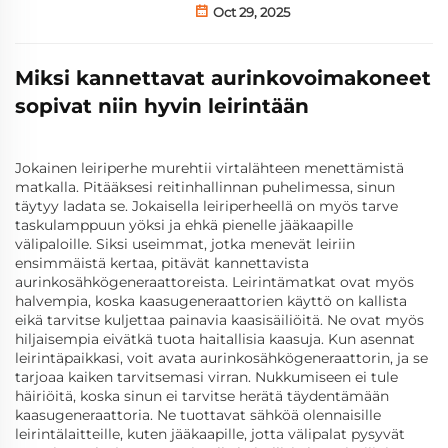
Oct 29, 2025
Miksi kannettavat aurinkovoimakoneet
sopivat niin hyvin leirintään
Jokainen leiriperhe murehtii virtalähteen menettämistä
matkalla. Pitääksesi reitinhallinnan puhelimessa, sinun
täytyy ladata se. Jokaisella leiriperheellä on myös tarve
taskulamppuun yöksi ja ehkä pienelle jääkaapille
välipaloille. Siksi useimmat, jotka menevät leiriin
ensimmäistä kertaa, pitävät kannettavista
aurinkosähkögeneraattoreista. Leirintämatkat ovat myös
halvempia, koska kaasugeneraattorien käyttö on kallista
eikä tarvitse kuljettaa painavia kaasisäiliöitä. Ne ovat myös
hiljaisempia eivätkä tuota haitallisia kaasuja. Kun asennat
leirintäpaikkasi, voit avata aurinkosähkögeneraattorin, ja se
tarjoaa kaiken tarvitsemasi virran. Nukkumiseen ei tule
häiriöitä, koska sinun ei tarvitse herätä täydentämään
kaasugeneraattoria. Ne tuottavat sähköä olennaisille
leirintälaitteille, kuten jääkaapille, jotta välipalat pysyvät