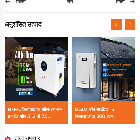
पिछला
अगला
सभी
अनुशंसित उत्पाद
BH-10किलोवाटएच ऑल-इन-वन
BG03 वॉल-माउंटेड 15
इन्वर्टर और 51.2 वी 7.5
किलोवाटघंटा 300 एएच
किलोवाटएच 10 किलोवाटएच
लाइफपीओ4 बैटरी सौर घरेलू ऊर्जा
Lifepo4 लिथियम बैटरी घरेलू
भंडारण प्रणाली ब्लूटूथ टचस्क्रीन
ऊर्जा भंडारण प्रणाली
के साथ
ताज़ा समाचार