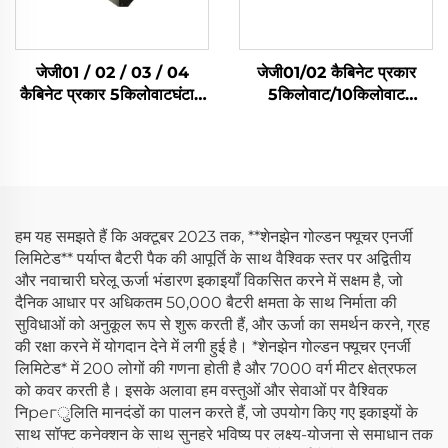
जेजी01 / 02 / 03 / 04
जेजी01/02 कैबिनेट प्रकार
कैबिनेट प्रकार 5किलोवाटघंटा /
5किलोवाट/10किलोवाट
10किलोवाटघंटा /
लाइफपीओ4 सौर बैटरी घरेलू
14किलोवाटघंटा /
ऊर्जा भंडारण प्रणाली
15किलोवाटघंटा लिफ़ेपो4 सौर
बैटरी घरेलू ऊर्जा भंडारण प्रणाली
हम यह समझते हैं कि अक्टूबर 2023 तक, **शेनझेन गोल्डन फ्यूचर एनर्जी
लिमिटेड** पर्याप्त बैटरी पैक की आपूर्ति के साथ वैश्विक स्तर पर अद्वितीय
और नवाचारी घरेलू ऊर्जा भंडारण इकाइयाँ विकसित करने में सक्षम है, जो
दैनिक आधार पर अधिकतम 50,000 बैटरी क्षमता के साथ निर्माता की
सुविधाओं को अनुकूल रूप से शुरू करती हैं, और ऊर्जा का समर्थन करने, ग्रह
की रक्षा करने में योगदान देने में लगी हुई है। *शेनझेन गोल्डन फ्यूचर एनर्जी
लिमिटेड* में 200 लोगों की गणना होती है और 7000 वर्ग मीटर क्षेत्रफल
को कवर करती है। इसके अलावा हम वस्तुओं और सेवाओं पर वैश्विक
निрегुलिति मानदंडों का पालन करते हैं, जो उपयोग किए गए इकाइयों के
साथ सॉफ्ट कनेक्शन के साथ सुनहरे भविष्य पर लक्ष्य-योजना से समाधान तक