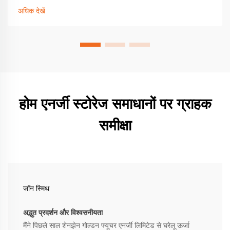
जानें। आज ही शुरू करें।
अधिक देखें
होम एनर्जी स्टोरेज समाधानों पर ग्राहक
समीक्षा
जॉन स्मिथ
अद्भुत प्रदर्शन और विश्वसनीयता
मैंने पिछले साल शेनझेन गोल्डन फ्यूचर एनर्जी लिमिटेड से घरेलू ऊर्जा