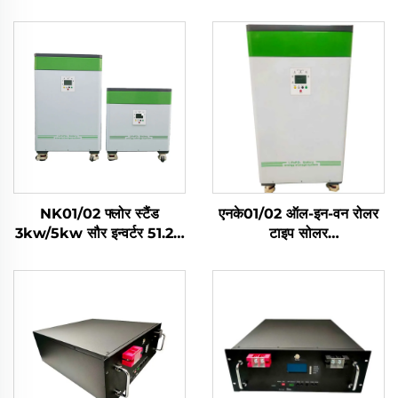
NK01/02 फ्लोर स्टैंड
एनके01/02 ऑल-इन-वन रोलर
3kw/5kw सौर इन्वर्टर 51.2V
टाइप सोलर
Lifepo4 बैटरी
3किलोवाट/5किलोवाट इन्वर्टर
5kwh/10kwh सौर घरेलू
लाइफपो4 सेल
ऊर्जा भंडारण प्रणाली
5किलोवाट/10किलोवाट सौर घर
ऊर्जा भंडारण प्रणाली