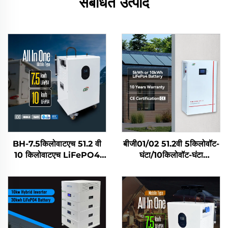
संबंधित उत्पाद
BH-7.5किलोवाटएच 51.2 वी
बीजी01/02 51.2वी 5किलोवॉट-
10 किलोवाटएच LiFePO4
घंटा/10किलोवॉट-घंटा
ऑल-इन-वन सौर घरेलू ऊर्जा
LiFePO4 सौर बैटरी, घरेलू
भंडारण प्रणाली बैटरी मोबाइल
ऊर्जा भंडारण प्रणाली
पावर स्टेशन रेजिडेंशियल उपयोग
के लिए