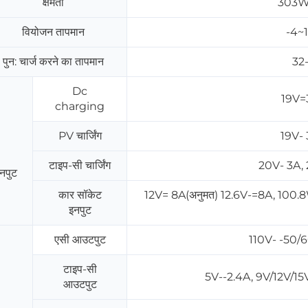
क्षमता
303Wh
वियोजन तापमान
-4~
पुन: चार्ज करने का तापमान
32
Dc
19V=
charging
PV चार्जिंग
19V-
टाइप-सी चार्जिंग
20V- 3A,
नपुट
कार सॉकेट
12V= 8A(अनुमत) 12.6V-=8A, 100.8W
इनपुट
एसी आउटपुट
110V- -50
टाइप-सी
5V--2.4A, 9V/12V/1
आउटपुट