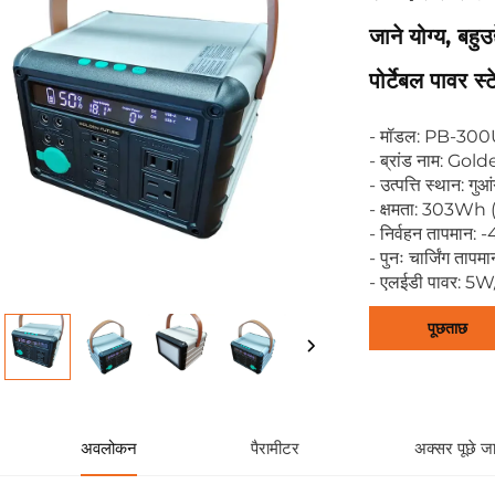
जाने योग्य, बह
पोर्टेबल पावर स्
- मॉडल: PB-30
- ब्रांड नाम: Go
- उत्पत्ति स्थान: गुआं
- क्षमता: 303Wh 
- निर्वहन तापमान
- पुनः चार्जिंग त
- एलईडी पावर: 5
पूछताछ
अवलोकन
पैरामीटर
अक्सर पूछे जान