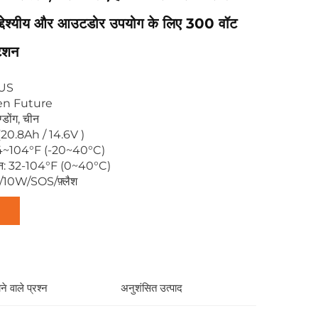
ुउद्देश्यीय और आउटडोर उपयोग के लिए 300 वॉट
टेशन
0US
lden Future
ग्डोंग, चीन
(20.8Ah / 14.6V )
: -4~104°F (-20~40°C)
ापमान: 32-104°F (0~40°C)
W/10W/SOS/फ़्लैश
े वाले प्रश्न
अनुशंसित उत्पाद