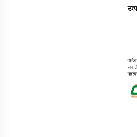
उत्
पोर्ट
सकती 
महत्व