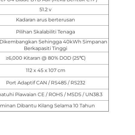
51.2 v
Kadaran arus berterusan
Pilihan Skalabiliti Tenaga
 Dikembangkan Sehingga 40kWh Simpanan
Berkapasiti Tinggi
≥6,000 Kitaran @ 80% DOD (25℃)
112 x 45 x 107 cm
Port Adaptif CAN / RS485 / RS232
tuhi Piawaian CE / ROHS / MSDS / UN38.3
aminan Dibantu Kilang Selama 10 Tahun