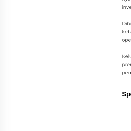
inv
Dib
ket
ope
Kel
pre
pem
Spe