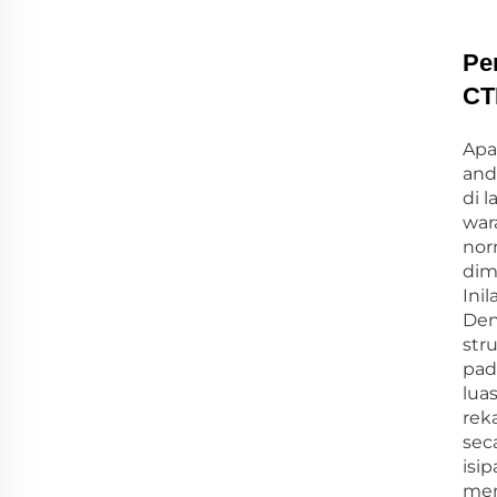
Pe
CT
Apa
and
di 
war
nor
dim
Ini
Den
str
pad
lua
rek
sec
isi
mem