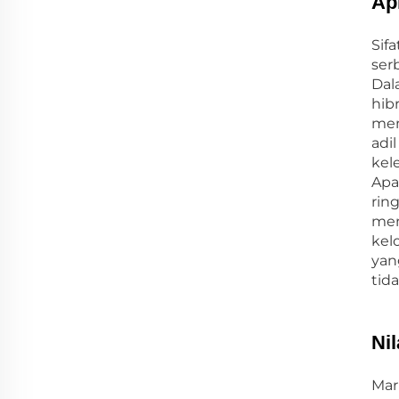
Ap
Sif
ser
Dal
hib
mem
adi
kele
Apa
rin
men
kel
yan
tid
Ni
Mar