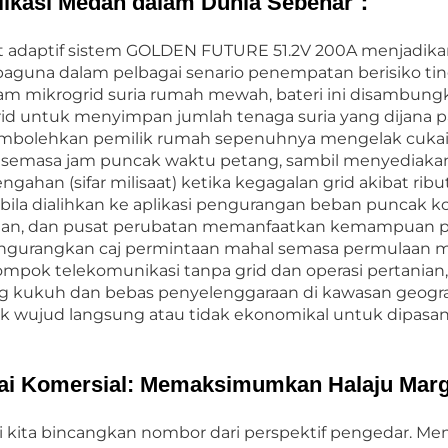
likasi Medan dalam Dunia Sebenar：
at adaptif sistem GOLDEN FUTURE 51.2V 200A menjadika
baguna dalam pelbagai senario penempatan berisiko tin
am mikrogrid suria rumah mewah, bateri ini disambung
rid untuk menyimpan jumlah tenaga suria yang dijana pad
bolehkan pemilik rumah sepenuhnya mengelak cukai mas
l semasa jam puncak waktu petang, sambil menyediakan
ngahan (sifar milisaat) ketika kegagalan grid akibat ribut
bila dialihkan ke aplikasi pengurangan beban puncak kom
gan, dan pusat perubatan memanfaatkan kemampuan p
gurangkan caj permintaan mahal semasa permulaan mend
ompok telekomunikasi tanpa grid dan operasi pertanian,
g kukuh dan bebas penyelenggaraan di kawasan geografi 
ak wujud langsung atau tidak ekonomikal untuk dipasan
lai Komersial: Memaksimumkan Halaju Marg
i kita bincangkan nombor dari perspektif pengedar. 