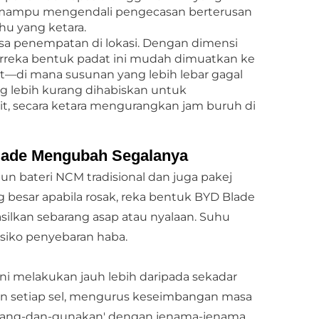
i mampu mengendali pengecasan berterusan
u yang ketara.
sa penempatan di lokasi. Dengan dimensi
berreka bentuk padat ini mudah dimuatkan ke
mpit—di mana susunan yang lebih lebar gagal
ng lebih kurang dihabiskan untuk
, secara ketara mengurangkan jam buruh di
Blade Mengubah Segalanya
 bateri NCM tradisional dan juga pakej
g besar apabila rosak, reka bentuk BYD Blade
ilkan sebarang asap atau nyalaan. Suhu
isiko penyebaran haba.
ini melakukan jauh lebih daripada sekadar
uaan setiap sel, mengurus keseimbangan masa
'pasang-dan-gunakan' dengan jenama-jenama