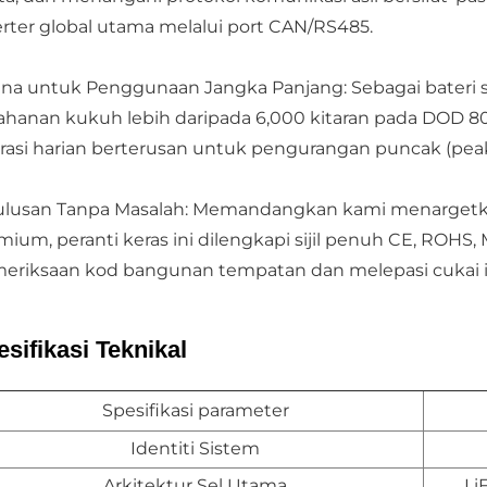
erter global utama melalui port CAN/RS485.
ina untuk Penggunaan Jangka Panjang: Sebagai bateri s
ahanan kukuh lebih daripada 6,000 kitaran pada DOD 80%
rasi harian berterusan untuk pengurangan puncak (peak
ulusan Tanpa Masalah: Memandangkan kami menargetka
mium, peranti keras ini dilengkapi sijil penuh CE, ROHS,
eriksaan kod bangunan tempatan dan melepasi cukai i
sifikasi Teknikal
Spesifikasi parameter
Identiti Sistem
Arkitektur Sel Utama
Li