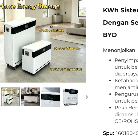
KWh Sist
Dengan Sel
BYD
Menonjolkan
Penyimpa
untuk be
dipercaya
Ketahana
menjamin
Pengurus
untuk pe
Reka Ben
dimensi: 
CE/ROHS/
1601804
Spu: