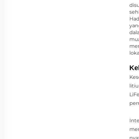
dis
seh
Had
yan
dal
mua
men
lok
Ke
Kes
lit
LiF
per
Int
mem
nya