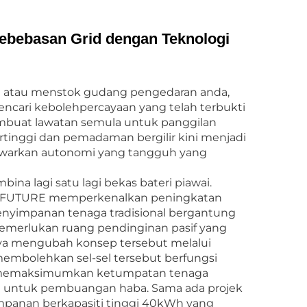
ebebasan Grid dengan Teknologi
a atau menstok gudang pengedaran anda,
ncari kebolehpercayaan yang telah terbukti
mbuat lawatan semula untuk panggilan
ertinggi dan pemadaman bergilir kini menjadi
warkan autonomi yang tangguh yang
na lagi satu lagi bekas bateri piawai.
EN FUTURE memperkenalkan peningkatan
penyimpanan tenaga tradisional bergantung
 memerlukan ruang pendinginan pasif yang
nya mengubah konsep tersebut melalui
membolehkan sel-sel tersebut berfungsi
et, memaksimumkan ketumpatan tenaga
di untuk pembuangan haba. Sama ada projek
mpanan berkapasiti tinggi 40kWh yang