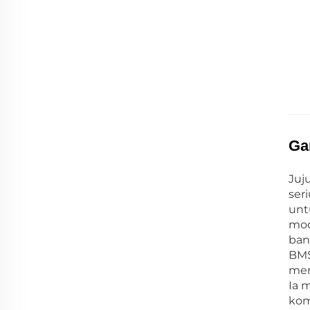
Ga
Juj
ser
unt
mod
ban
BMS
men
Ia 
kom