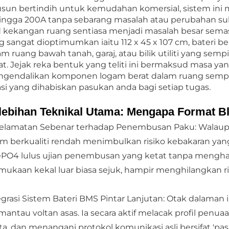
usun bertindih untuk kemudahan komersial, sistem in
ingga 200A tanpa sebarang masalah atau perubahan suh
 kekangan ruang sentiasa menjadi masalah besar sema
g sangat dioptimumkan iaitu 112 x 45 x 107 cm, bateri 
am ruang bawah tanah, garaj, atau bilik utiliti yang se
t. Jejak reka bentuk yang teliti ini bermaksud masa ya
gendalikan komponen logam berat dalam ruang sempit
asi yang dihabiskan pasukan anda bagi setiap tugas.
lebihan Teknikal Utama: Mengapa Format 
elamatan Sebenar terhadap Penembusan Paku: Walaupun
ium berkualiti rendah menimbulkan risiko kebakaran yan
ePO4 lulus ujian penembusan yang ketat tanpa menghas
mukaan kekal luar biasa sejuk, hampir menghilangkan r
egrasi Sistem Bateri BMS Pintar Lanjutan: Otak dalaman 
antau voltan asas. Ia secara aktif melacak profil pen
ta, dan menangani protokol komunikasi asli bersifat 