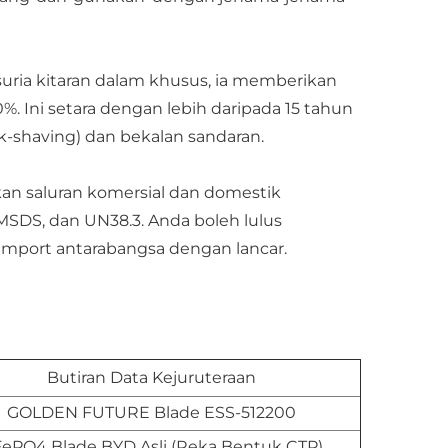
uria kitaran dalam khusus, ia memberikan
. Ini setara dengan lebih daripada 15 tahun
-shaving) dan bekalan sandaran.
n saluran komersial dan domestik
 MSDS, dan UN38.3. Anda boleh lulus
mport antarabangsa dengan lancar.
Butiran Data Kejuruteraan
GOLDEN FUTURE Blade ESS-512200
FePO4 Blade BYD Asli (Reka Bentuk CTP)