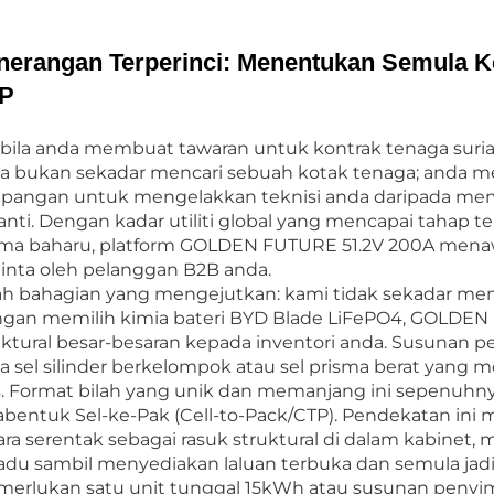
nerangan Terperinci: Menentukan Semula K
P
bila anda membuat tawaran untuk kontrak tenaga suri
a bukan sekadar mencari sebuah kotak tenaga; anda me
lapangan untuk mengelakkan teknisi anda daripada me
anti. Dengan kadar utiliti global yang mencapai tahap t
ma baharu, platform GOLDEN FUTURE 51.2V 200A mena
inta oleh pelanggan B2B anda.
lah bahagian yang mengejutkan: kami tidak sekadar membi
gan memilih kimia bateri BYD Blade LiFePO4, GOLD
uktural besar-besaran kepada inventori anda. Susunan 
a sel silinder berkelompok atau sel prisma berat yang
s. Format bilah yang unik dan memanjang ini sepenuh
abentuk Sel-ke-Pak (Cell-to-Pack/CTP). Pendekatan ini 
ara serentak sebagai rasuk struktural di dalam kabin
padu sambil menyediakan laluan terbuka dan semula ja
erlukan satu unit tunggal 15kWh atau susunan penyi