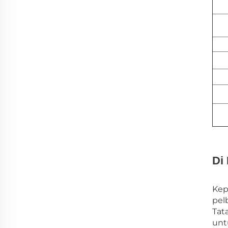
Di
Kep
pel
Tat
unt