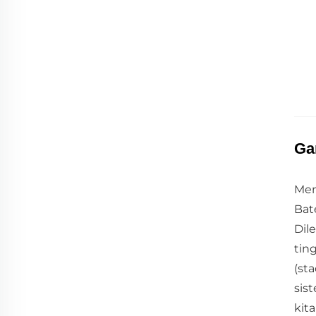
Ga
Men
Bat
Dil
tin
(st
sis
kit