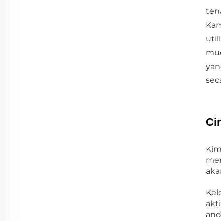
ten
Kam
uti
mud
yan
sec
Ci
Kim
men
aka
Kel
akt
and