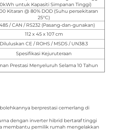
0kWh untuk Kapasiti Simpanan Tinggi)
00 Kitaran @ 80% DOD (Suhu persekitaran
25°C)
485 / CAN / RS232 (Pasang-dan-gunakan)
112 x 45 x 107 cm
Diluluskan CE / ROHS / MSDS / UN38.3
Spesifikasi Kejuruteraan
nan Prestasi Menyeluruh Selama 10 Tahun
olehkannya berprestasi cemerlang di
na dengan inverter hibrid bertaraf tinggi
. Ia membantu pemilik rumah mengelakkan