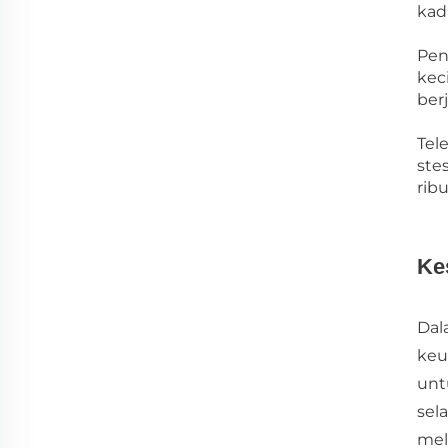
kad
Pen
kec
berj
Tel
ste
ribu
Ke
Dal
keu
unt
sel
mel