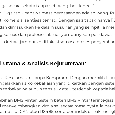
aga secara sekata tanpa sebarang ‘bottleneck’.
i juga tahu bahawa masa pemasangan adalah wang. Rua
liti komersial sentiasa terhad. Dengan saiz tapak hanya 11
ah dimasukkan ke dalam susunan yang sempit. Ia merup
g kemas dan profesional, menyembunyikan pendawaian
ara ketara jam buruh di lokasi semasa proses penyerahan
ri Utama & Analisis Kejuruteraan:
ia Keselamatan Tanpa Kompromi: Dengan memilih Litium
gelakkan risiko kebakaran yang dikaitkan dengan sistem
n terbakar walaupun tertusuk atau terdedah kepada h
ebihan BMS Pintar: Sistem bateri BMS Pintar terintegrasi
if menyeimbangkan kimia sel secara masa nyata. Ia ber
a melalui CAN atau RS485, serta bertindak untuk menghe