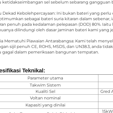
u ketidakseimbangan sel sebelum sebarang gangguan b
u Dekad Kebolehpercayaan: Ini bukan bateri yang perlu
ptimumkan sebagai bateri suria kitaran dalam sebenar, i
aran penuh pada kedalaman pelepasan (DOD) 80%. Iaitu 
uanya dilindungi oleh dasar jaminan bateri kami yang je
ia Mematuhi Piawaian Antarabangsa: Kami telah menyel
gan sijil penuh CE, ROHS, MSDS, dan UN38.3, anda tid
u gagal dalam pemeriksaan bangunan tempatan.
sifikasi Teknikal:
Parameter utama
Takwim Sistem
Kualiti Sel
Gred A
Voltan nominal
Kapasiti yang dinilai
15kW