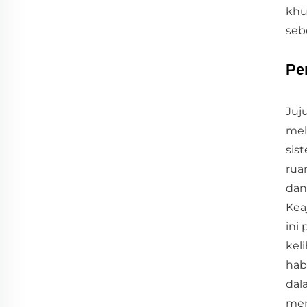
khu
seb
Pe
Juj
mel
sis
rua
dan
Kea
ini
kel
hab
dal
men