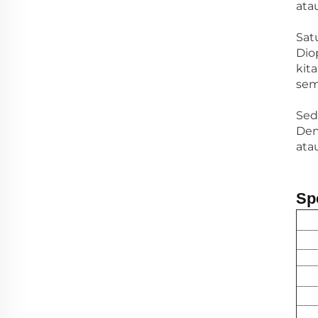
ata
Sat
Dio
kit
sem
Sed
Den
ata
Spe