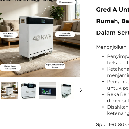
Gred A Un
Rumah, Ba
Dalam Ser
Menonjolkan
Penyimpa
bekalan 
Ketahana
menjamin
Pengurus
untuk pe
Reka Ben
dimensi: 
Disahkan
ketenanga
1601803
Spu: