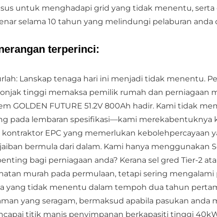
sus untuk menghadapi grid yang tidak menentu, serta d
enar selama 10 tahun yang melindungi pelaburan anda 
nerangan terperinci:
urlah: Lanskap tenaga hari ini menjadi tidak menentu.
onjak tinggi memaksa pemilik rumah dan perniagaan me
tem GOLDEN FUTURE 51.2V 800Ah hadir. Kami tidak mem
ng pada lembaran spesifikasi—kami merekabentuknya k
 kontraktor EPC yang memerlukan kebolehpercayaan yan
jaiban bermula dari dalam. Kami hanya menggunakan Sel
 penting bagi perniagaan anda? Kerana sel gred Tier-2 a
ihatan murah pada permulaan, tetapi sering mengalami 
a yang tidak menentu dalam tempoh dua tahun pertam
aman yang seragam, bermaksud apabila pasukan anda 
capai titik manis penyimpanan berkapasiti tinggi 40