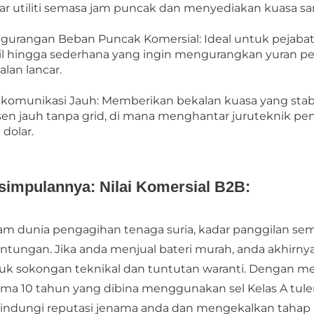
ar utiliti semasa jam puncak dan menyediakan kuasa sa
gurangan Beban Puncak Komersial: Ideal untuk pejabat, k
il hingga sederhana yang ingin mengurangkan yuran pe
alan lancar.
ekomunikasi Jauh: Memberikan bekalan kuasa yang stab
sen jauh tanpa grid, di mana menghantar juruteknik pe
 dolar.
simpulannya: Nilai Komersial B2B:
am dunia pengagihan tenaga suria, kadar panggilan se
ntungan. Jika anda menjual bateri murah, anda akhir
uk sokongan teknikal dan tuntutan waranti. Dengan m
ama 10 tahun yang dibina menggunakan sel Kelas A 
indungi reputasi jenama anda dan mengekalkan tahap 