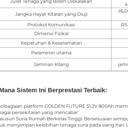
Julat Tenaga yang Boleh Diskalakan
4
≥6,0
Jangka Hayat Kitaran yang Diuji
Protokol Komunikasi
RS
Dimensi Fizikal
Kepatuhan & Keselamatan
Parameter utama
Jaminan Kilang
jami
 Mana Sistem Ini Berprestasi Terbaik:
elbagaian platform GOLDEN FUTURE 51.2V 800Ah memb
bagai persekitaran yang mencabar:
asusun Suria Rumah Berkelas Tinggi: Bersesuaian sempur
uk menyimpan kelebihan tenaga suria pada siang hari