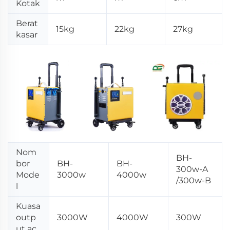
Kotak
Berat
15kg
22kg
27kg
kasar
Nom
BH-
bor
BH-
BH-
300w-A
Mode
3000w
4000w
/300w-B
l
Kuasa
outp
3000W
4000W
300W
ut ac