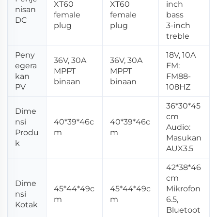
XT60
XT60
inch
nisan
female
female
bass
DC
plug
plug
3-inch
treble
Peny
18V, 10A
36V, 30A
36V, 30A
egera
FM:
MPPT
MPPT
kan
FM88-
binaan
binaan
PV
108HZ
36*30*45
Dime
cm
nsi
40*39*46c
40*39*46c
Audio:
Produ
m
m
Masukan
k
AUX3.5
42*38*46
cm
Dime
45*44*49c
45*44*49c
Mikrofon
nsi
m
m
6.5,
Kotak
Bluetoot