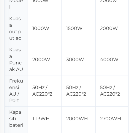
Mode
1000w
2000w
l
Kuas
a
1000W
1500W
2000W
outp
ut ac
Kuas
a
2000W
3000W
4000W
Punc
ak AU
Freku
ensi
50Hz /
50Hz /
50Hz /
AU /
AC220*2
AC220*2
AC220*2
Port
Kapa
siti
1113WH
2000WH
2700WH
bateri