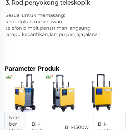
3. Rod penyokong teleskopik 
Sesuai untuk memasang: 
kedudukan mesin awan 
telefon bimbit penstriman langsung 
lampu kecantikan, lampu penjaja jalanan 
Parameter Produk
Nom
bor
BH-
BH-
BH-1500w