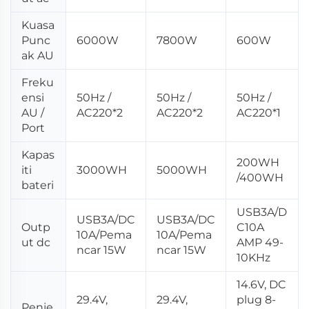
Kuasa
Punc
6000W
7800W
600W
ak AU
Freku
ensi
50Hz /
50Hz /
50Hz /
AU /
AC220*2
AC220*2
AC220*1
Port
Kapas
200WH
iti
3000WH
5000WH
/400WH
bateri
USB3A/D
USB3A/DC
USB3A/DC
Outp
C10A
10A/Pema
10A/Pema
ut dc
AMP 49-
ncar 15W
ncar 15W
10KHz
14.6V, DC
29.4V,
29.4V,
plug 8-
Penje