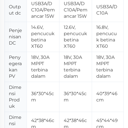
USB3A/D
USB3A/D
Outp
USB3A/D
C10A/Pem
C10A/Pem
ut dc
C10A
ancar 15W
ancar 15W
14.6V,
12.6V,
16.8V,
Penje
pencucuk
pencucuk
pencucu
nisan
betina
betina
k betina
DC
XT60
XT60
XT60
Peny
18V, 30A
18V, 30A
18V, 30A
egera
MPPT
MPPT
MPPT
kan
terbina
terbina
terbina
PV
dalam
dalam
dalam
Dime
nsi
36*30*45c
36*30*45c
40*39*46
Prod
m
m
cm
uk
Dime
42*38*46c
42*38*46c
45*44*49
nsi
m
m
cm