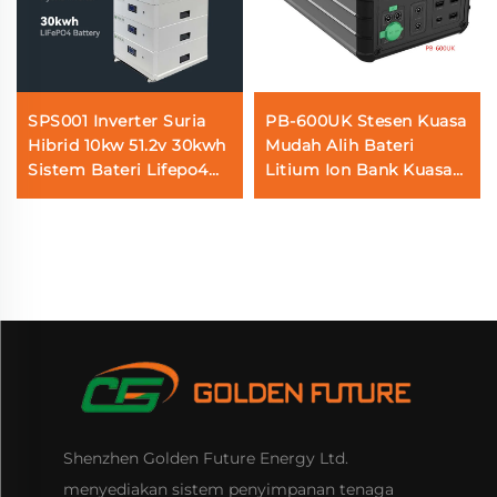
SPS001 Inverter Suria
PB-600UK Stesen Kuasa
Hibrid 10kw 51.2v 30kwh
Mudah Alih Bateri
Sistem Bateri Lifepo4
Litium Ion Bank Kuasa
untuk Penyimpanan
untuk Perjalanan dan
Tenaga Rumah
Persiaran
Shenzhen Golden Future Energy Ltd.
menyediakan sistem penyimpanan tenaga