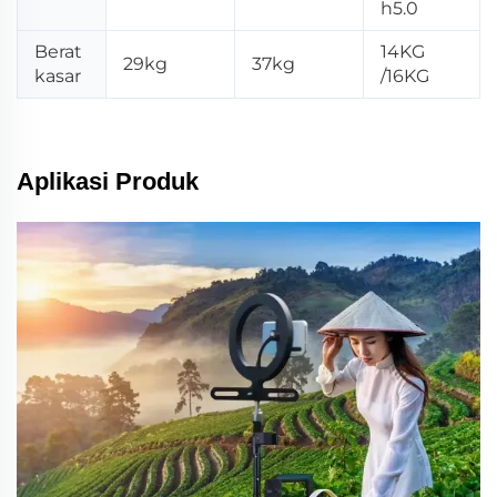
h5.0
Berat
14KG
29kg
37kg
kasar
/16KG
Aplikasi Produk