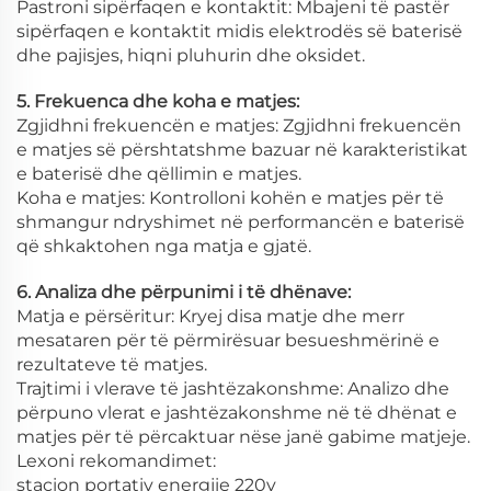
Pastroni sipërfaqen e kontaktit: Mbajeni të pastër
sipërfaqen e kontaktit midis elektrodës së baterisë
dhe pajisjes, hiqni pluhurin dhe oksidet.
5. Frekuenca dhe koha e matjes:
Zgjidhni frekuencën e matjes: Zgjidhni frekuencën
e matjes së përshtatshme bazuar në karakteristikat
e baterisë dhe qëllimin e matjes.
Koha e matjes: Kontrolloni kohën e matjes për të
shmangur ndryshimet në performancën e baterisë
që shkaktohen nga matja e gjatë.
6. Analiza dhe përpunimi i të dhënave:
Matja e përsëritur: Kryej disa matje dhe merr
mesataren për të përmirësuar besueshmërinë e
rezultateve të matjes.
Trajtimi i vlerave të jashtëzakonshme: Analizo dhe
përpuno vlerat e jashtëzakonshme në të dhënat e
matjes për të përcaktuar nëse janë gabime matjeje.
Lexoni rekomandimet:
stacion portativ energjie 220v