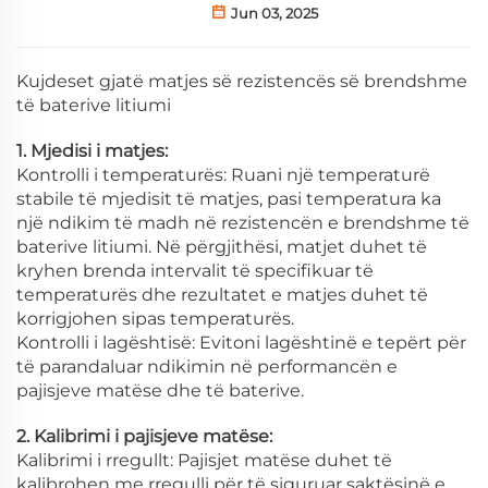
Jun 03, 2025
Kujdeset gjatë matjes së rezistencës së brendshme
të baterive litiumi
1. Mjedisi i matjes:
Kontrolli i temperaturës: Ruani një temperaturë
stabile të mjedisit të matjes, pasi temperatura ka
një ndikim të madh në rezistencën e brendshme të
baterive litiumi. Në përgjithësi, matjet duhet të
kryhen brenda intervalit të specifikuar të
temperaturës dhe rezultatet e matjes duhet të
korrigjohen sipas temperaturës.
Kontrolli i lagështisë: Evitoni lagështinë e tepërt për
të parandaluar ndikimin në performancën e
pajisjeve matëse dhe të baterive.
2. Kalibrimi i pajisjeve matëse:
Kalibrimi i rregullt: Pajisjet matëse duhet të
kalibrohen me rregulli për të siguruar saktësinë e