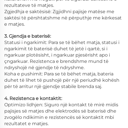
rezultateve të matjes.
Zgjedhja e saktësisë: Zgjidhni pajisje matëse me
saktësi të përshtatshme në përputhje me kërkesat
e matjes.
3. Gjendja e baterisë:
Statusi i ngarkimit: Para se të bëhet matja, statusi i
ngarkimit të baterisë duhet të jetë i qartë, si i
ngarkuar plotësisht, i ngarkuar pjesërisht apo i
çngarkuar. Rezistenca e brendshme mund të
ndryshojë në gjendje të ndryshme.
Koha e pushimit: Para se të bëhet matja, bateria
duhet të lihet të pushojë për një periudhë kohësh
për të arritur një gjendje stabile brenda saj.
4. Rezistenca e kontaktit:
Optimizo lidhjen: Siguro një kontakt të mirë midis
pajisjes së matjes dhe elektrodës së baterisë dhe
zvogëlo ndikimin e rezistencës së kontaktit mbi
rezultatet e matjes.