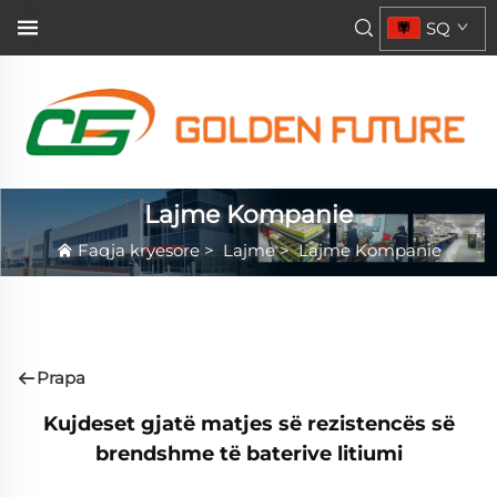
SQ
Lajme Kompanie
Faqja kryesore
>
Lajme
>
Lajme Kompanie
Prapa
Kujdeset gjatë matjes së rezistencës së
brendshme të baterive litiumi