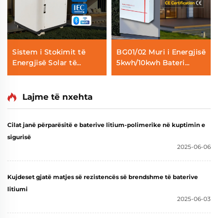
Sistem i Stokimit të
BG01/02 Muri i Energjisë
Energjisë Solar të
5kwh/10kwh Bateri
Shtëpisë me Bateri
Lifepo4 Solare
Lifepo4 NK006 51.2v
100AH/200AH Sistem
15kwh 300ah me
Ruajtjeje Energie për
Lajme të nxehta
Montim të Pavarur
Shtëpi
Smartbms Me Ekran
Cilat janë përparësitë e baterive litium-polimerike në kuptimin e
Touch
sigurisë
2025-06-06
Kujdeset gjatë matjes së rezistencës së brendshme të baterive
litiumi
2025-06-03