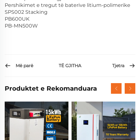
Pershikimet e tregut të baterive litium-polimerike
SPS002 Stacking
PB600UK
PB-MN500W
Më parë
Tjetra
TË GJITHA
Produktet e Rekomanduara