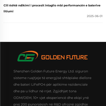
Cili është ndikimi i procesit intaglio mbi performancën e baterive
litiumi
2025-06-01
Shenzhen Golden Future Energy Ltd. siguron
sisteme ruajtjeje të energjisë shtëpiake diellore
dhe bateri LiFePO4 për aplikime rezidenciale
dhe pa u lidhur në rrjet. Zgjidhjet tona
ODM/OEM, 10+ vjet eksperiencë dhe ekipi ynë
prej 200 punonjësish në R&D ofrojnë zgjidhje