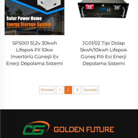
SPS001 51,2v 30kwh
JG01/02 Tipi Dolap
Lifepo4 Pil 10kw
5kwh/10kwh Lifepo4
İnvertörlü Güneşli Ev
Güneş Pili Evi Enerji
Enerji Depolama Sistemi
Depolama Sistemi
Önceki
1
2
3
Sonraki