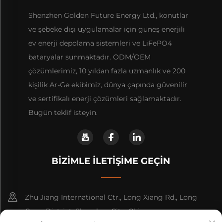
Shenzhen Golden Future Energy Ltd., konutlar
ve şebeke dışı uygulamalar için güneş enerjili
ev enerji depolama sistemleri ve LiFePO4
bataryalar sunmaktadır. ODM/OEM
çözümlerimiz, 10 yıldan fazla uzmanlık ve 200
kişilik Ar-Ge ekibimiz, dünya çapında güvenilir
ve sertifikalı enerji çözümleri sağlamaktadır.
Bugün teklif isteyin.
BIZIMLE İLETIŞIME GEÇIN
Zhu Jiang International Ctr., Long Xiang Rd., Long
Gang District, Shenzhen City, China