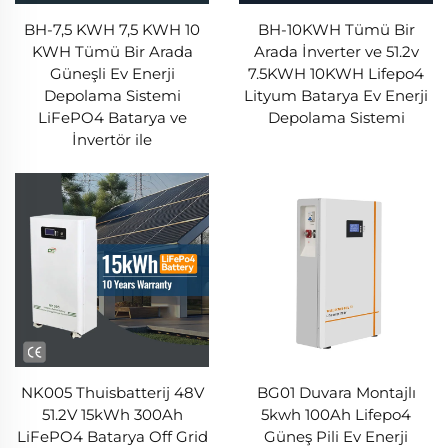
BH-7,5 KWH 7,5 KWH 10
BH-10KWH Tümü Bir
KWH Tümü Bir Arada
Arada İnverter ve 51.2v
Güneşli Ev Enerji
7.5KWH 10KWH Lifepo4
Depolama Sistemi
Lityum Batarya Ev Enerji
LiFePO4 Batarya ve
Depolama Sistemi
İnvertör ile
NK005 Thuisbatterij 48V
BG01 Duvara Montajlı
51.2V 15kWh 300Ah
5kwh 100Ah Lifepo4
LiFePO4 Batarya Off Grid
Güneş Pili Ev Enerji