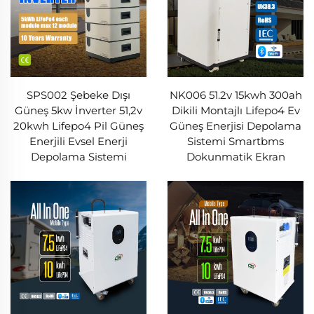
SPS002 Şebeke Dışı
NK006 51.2v 15kwh 300ah
Güneş 5kw İnverter 51,2v
Dikili Montajlı Lifepo4 Ev
20kwh Lifepo4 Pil Güneş
Güneş Enerjisi Depolama
Enerjili Evsel Enerji
Sistemi Smartbms
Depolama Sistemi
Dokunmatik Ekran