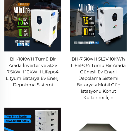
BH-10KWH Tümü Bir
BH-7.5KWH 51.2V 10KWh
Arada İnverter ve 51.2v
LiFePO4 Tümü Bir Arada
7.5KWH 10KWH Lifepo4
Güneşli Ev Enerji
Lityum Batarya Ev Enerji
Depolama Sistemi
Depolama Sistemi
Bataryası Mobil Güç
İstasyonu Konut
Kullanımı İçin