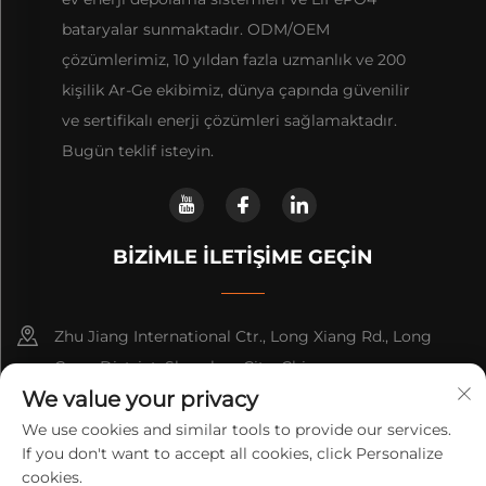
bataryalar sunmaktadır. ODM/OEM
çözümlerimiz, 10 yıldan fazla uzmanlık ve 200
kişilik Ar-Ge ekibimiz, dünya çapında güvenilir
ve sertifikalı enerji çözümleri sağlamaktadır.
Bugün teklif isteyin.
BIZIMLE İLETIŞIME GEÇIN
Zhu Jiang International Ctr., Long Xiang Rd., Long
Gang District, Shenzhen City, China
We value your privacy
+86-13316809242
We use cookies and similar tools to provide our services.
If you don't want to accept all cookies, click Personalize
[email protected]
cookies.