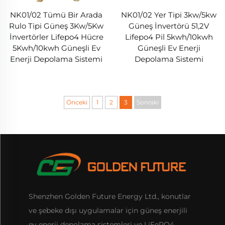
NK01/02 Tümü Bir Arada
NK01/02 Yer Tipi 3kw/5kw
Rulo Tipi Güneş 3Kw/5Kw
Güneş İnvertörü 51,2V
İnvertörler Lifepo4 Hücre
Lifepo4 Pil 5kwh/10kwh
5Kwh/10kwh Güneşli Ev
Güneşli Ev Enerji
Enerji Depolama Sistemi
Depolama Sistemi
Önceki
1
2
3
Sonraki
Shenzhen Golden Future Energy Ltd., konutlar
ve şebeke dışı uygulamalar için güneş enerjili
ev enerji depolama sistemleri ve LiFePO4