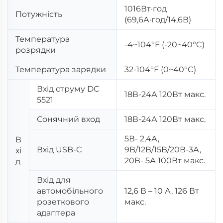
1016Вт·год
Потужність
(69,6А·год/14,6В)
Температура
-4~104°F (-20~40°C)
розрядки
Температура зарядки
32-104°F (0~40°C)
Вхід струму DC
18В-24А 120Вт макс.
5521
Сонячний вход
18В-24А 120Вт макс.
5В- 2,4А,
В
Вхід USB-C
9В/12В/15В/20В-3А,
хі
20В- 5А 100Вт макс.
д
Вхід для
автомобільного
12,6 В – 10 А, 126 Вт
розеткового
макс.
адаптера