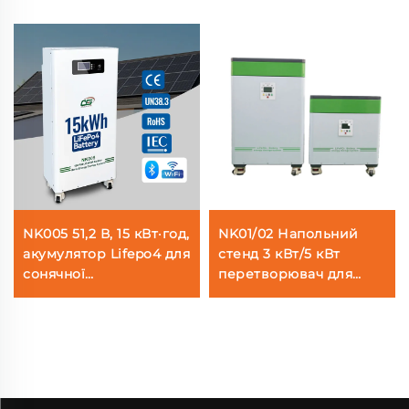
NK005 51,2 В, 15 кВт·год,
NK01/02 Напольний
акумулятор Lifepo4 для
стенд 3 кВт/5 кВт
сонячної
перетворювач для
електростанції,
сонячної
система автономного
електроенергії,
енергозберігання для
акумулятор LiFePO4
будинку
51,2 В, 5 кВт·год/10
кВт·год система
побутового зберігання