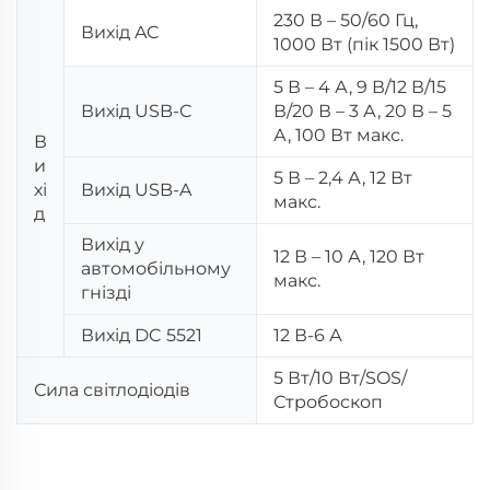
230 В – 50/60 Гц,
Вихід AC
1000 Вт (пік 1500 Вт)
5 В – 4 А, 9 В/12 В/15
Вихід USB-C
В/20 В – 3 А, 20 В – 5
А, 100 Вт макс.
В
и
5 В – 2,4 А, 12 Вт
хі
Вихід USB-A
макс.
д
Вихід у
12 В – 10 А, 120 Вт
автомобільному
макс.
гнізді
Вихід DC 5521
12 В-6 А
5 Вт/10 Вт/SOS/
Сила світлодіодів
Стробоскоп