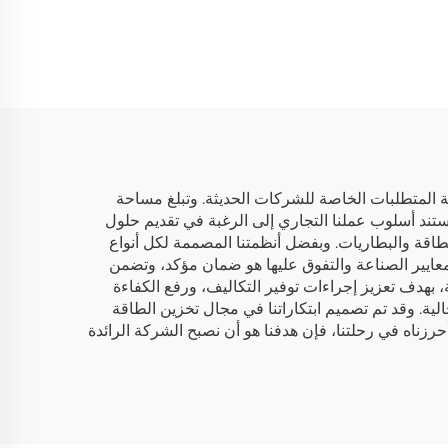
15 كيلوواط
الطاقة المنزلية والأنشطة
الخارجية مع إخراج طاقة
تيار متردد 5 كيلوواط
المتطلبات الخاصة للشركات الحديثة. وتبلغ مساحة
ودة. ويستند أسلوب عملنا التجاري إلى الرغبة في تقديم حلول
اقة والبطاريات. وبفضل أنظمتنا المصممة لكل أنواع
ام بمعايير الصناعة والتفوق عليها هو ضمان مؤكد، وتضمن
، بهدف تعزيز إجراءات توفير التكاليف، ورفع الكفاءة
حالية. وقد تم تصميم ابتكاراتنا في مجال تخزين الطاقة
رزناه في رحلتنا، فإن هدفنا هو أن نصبح الشركة الرائدة