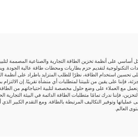
ارية ليثيوم حديد
فولت وسعة 
فوسفات (LifePo4) بسعة
ساعة من الإصدار NK005
 كيلوواط ساعة نظام
قة الشمسية للمنزل
ام تخزين الطاقة
المنزلي
ساسي على أنظمة تخزين الطاقة التجارية والصناعية المصممة لتلبية 
 ونستخدم أحدث المعدات التكنولوجية لتقديم حزم بطاريات ومحطات طاقة عالية الج
حسين استخدام الطاقة، نظرًا للطلب المتزايد باطراد على أنظمة الط
لتجزئة، فإننا على يقين من تلبيتنا لمتطلبات أي منشأة تقريبًا. إن الالتز
. ونعمل مع العملاء على وضع حلول مخصصة لتلبية احتياجاتهم من الطاقة
لتخزين، فإننا ندرك تمامًا متطلبات الطاقة الدائمة في البيئة التجارية ال
ياتها وتوفير التكاليف المرتبطة بالطاقة. ومع التقدم الكبير الذي أح
وى العالم.