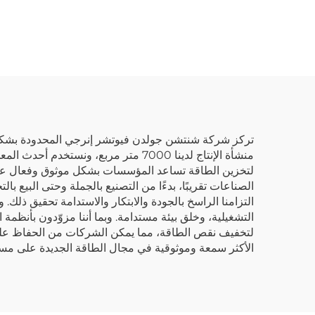
وتخزين الطاقة المنزلية مع
بط
محوّل الطاقة الشمسية
والبطارية
15
الطا
نظ
تركز شركة شنتشن جولدن فيوتشر إنرجي المحدودة بشكل أ
منشأة الإنتاج لدينا 7000 متر مربع،
لتخزين الطاقة تساعد المؤسسات بشكل موثوق وفعال على ت
الصناعات تقريبًا، بدءًا من التصنيع بالجملة وحتى البيع با
التزامنا الراسخ بالجودة والابتكار والاستدامة تحقيق ذلك
التشغيلية، وخلق بيئة مستدامة. وبما أننا مزوّدون بأنظمة ا
لتخفيف نقص الطاقة، مما يمكن الشركات من الحفاظ على عمل
الأكثر سمعة وموثوقية في مجال الطاقة الجديدة على مست