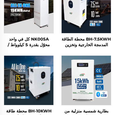
BH-7.5KWH محطة الطاقة
NK005A كل في واحد
المدمجة الخارجية وتخزين
محوّل بقدرة 5 كيلوواط /
الطاقة المنزلية مع محوّل
بطارية ليثيوم حديد فوسفات
الطاقة الشمسية والبطارية
(LifePo4) بسعة 15
كيلوواط ساعة نظام الطاقة
الشمسية للمنزل نظام تخزين
الطاقة المنزلي
بطارية شمسية منزلية من
BH-10KWH محطة طاقة