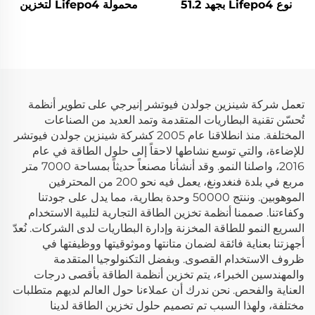
نوع Lifepo4 بجهد 51.2
محمولة Lifepo4 لتخزين
فولت وسعة 15 كيلوواط
الطاقة المنزلية والأنشطة
ساعة من الإصدار NK005
الخارجية مع إخراج طاقة تيار
متردد 5 كيلوواط
تعمل شركة شينزين جولدن فيوتشر إنيرجي على تطوير أنظمة
تُحسّن تقنية البطاريات المتقدمة وتمد العديد من الصناعات
المختلفة. منذ انطلاقنا عام 2005 كشركة شينزين جولدن فيوتشر
للإضاءة، والتي توسع نشاطها لاحقاً إلى حلول الطاقة في عام
2016، واصلنا النمو. وقد أنشأنا مصنعاً حديثاً بمساحة 7000 متر
مربع في بلدة فنغدونغ، يعمل فيه نحو 200 من المحترفين
الموهوبين. وننتج 50000 وحدة بطارية، مما يدل على جودتنا
وكفاءتنا. صممنا أنظمة تخزين الطاقة التجارية لتلبية الاستخدام
السريع النمو للطاقة المخزنة وإدارة البطاريات لدى الشركات. نُعدّ
أجهزتنا بعناية فائقة لضمان متانتها وموثوقيتها ووظيفتها في
ظروف الاستخدام القصوى. وبفضل التكنولوجيا المتقدمة
والمهندسين الخبراء، يتم تخزين أنظمة الطاقة بأقصى درجات
العناية والفحص. نحن ندرك أن عملاءنا حول العالم لديهم متطلبات
مختلفة، ولهذا السبب تم تصميم حلول تخزين الطاقة لدينا