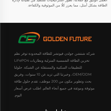
الطاقة بشكل أمثل، مما يعزز كلًا من الموثوقية والكفاءة.
شركة شنتشن جولدن فيوتشر للطاقة المحدودة توفر نظم
تخزين الطاقة الشمسية المنزلية وبطاريات LiFePO4
للتطبيقات السكنية والمستقلة عن الشبكة. حلولنا
OEM/ODM، وخبرتنا التي تزيد عن 10 سنوات، وفريق
بحث وتطوير مكون من 200 موظف، تقدم حلول طاقة
موثوقة وموثقة في جميع أنحاء العالم. اطلب عرض أسعار
اليوم.