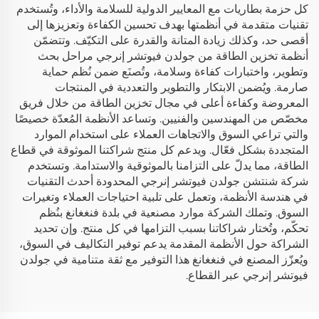
كل حزمة بطاريات مع المعايير الدولية للسلامة والأداء، وتُستخدم
تقنيات متقدمة في أنظمتها بهدف تحسين الكفاءة وتعزيزها إلى
أقصى حد، وكذلك زيادة المتانة والقدرة على التكيّف. وتتضمّن
أنظمة تخزين الطاقة من جولدن فيوتشر إنرجي مراحل بحث
وتطوير، واختبارات كفاءة وسلامة، وتُصنَع ضمن نُظم حماية
صارمة. ويُضمن الابتكار والتطوير والتعددية في المنتجات
المعروضة وكفاءة أعلى في مجال تخزين الطاقة من خلال فريق
مخصّص من المهندسين والفنيين. وتساعد الأنظمة المُعدّة خصيصًا
والتي تراعي السوق والاتجاهات العملاء على استخدام الموارد
المتجددة بشكل فعّال. ويدعم كل منتج شراكتنا الموثوقة في قطاع
الطاقة، مما يدلّ على التزامنا بالموثوقية والاستدامة. وتستخدم
شركة شنتشن جولدن فيوتشر إنرجي المحدودة أحدث التقنيات
في هندسة الأنظمة، وتعمل على تلبية احتياجات العملاء وتغيرات
السوق. وتملك الشركة موارد مصنعية في بلدة فنغغانغ بنُظم
تحكّم، وتُختار شراكاتنا بسبب التزامها في كل منتج. وإن تحديد
الشراكة حول الأنظمة المقدمة يدعم توفير التكاليف في السوق،
ويُعزّز المصنع في فنغغانغ هذا التوفير مع ثقة متنامية في جولدن
فيوتشر إنرجي عبر القطاع.