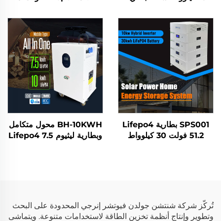
شمسية منزلية متكاملة
كيلوواط ساعة/10 كيلوواط
Lifepo4 لتخزين الطاقة في
ساعة لنظام تخزين الطاقة
المنازل محطة طاقة محمولة
المنزلي
للتطبيقات السكنية
SPS001 بطارية Lifepo4
BH-10KWH محول متكامل
51.2 فولت 30 كيلوواط
وبطارية ليثيوم Lifepo4 7.5
ساعة مع عاكس 10 كيلوواط
كيلوواط ساعة 10 كيلوواط
نظام تخزين الطاقة الشمسية
ساعة 51.2 فولت لنظام
للمنزل
تخزين الطاقة المنزلي
تُركّز شركة شنتشن جولدن فيوتشر إنرجي المحدودة على البحث
وتطوير وإنتاج أنظمة تخزين الطاقة لاستخدامات متنوعة. ويتماشى