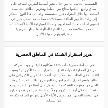
الشمسية الخاصة به. من خلال نشر أنظمتنا لتخزين الطاقة على
نطاق واسع، تمكنوا بنجاح من التقاط وتخزين الطاقة الشمسية
لاستخدامها خلال الفترات غير المشمسة. وقد أدى هذا النهج المبتكر
إلى زيادة إنتاجهم للطاقة بنسبة 25٪، مما ساهم بشكل كبير في
تحقيق أهداف الاستدامة لديهم. وضمانًا لموثوقية الأداء لأنظمتنا، تم
دمجها بسلاسة مع البنية التحتية الحالية، ما جعلها ضرورية
لاستراتيجيتهم طويلة الأجل.
تعزيز استقرار الشبكة في المناطق الحضرية
في منطقة حضرية ذات كثافة سكانية عالية، واجهت شركة
المرافق المحلية تحديات تتعلق باستقرار الشبكة الكهربائية بسبب
التقلبات في الطلب. وقد قدّم تنفيذ أنظمتنا للتخزين الكهربائي على
نطاق واسع العازل اللازم لموازنة العرض والطلب. لم يحسّن هذا
الحل من موثوقية الشبكة فحسب، بل قلّل أيضًا من خطر حدوث
انقطاعات خلال أوقات الذروة. ومكّنت تقنيتنا من المراقبة والإدارة
في الوقت الفعلي، مما يضمن الأداء الأمثل وتوزيع الطاقة بكفاءة
عبر الشبكة.