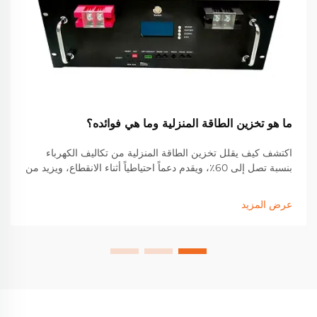
ما هو تخزين الطاقة المنزلية وما هي فوائده؟
اكتشف كيف يقلل تخزين الطاقة المنزلية من تكاليف الكهرباء
بنسبة تصل إلى 60٪، ويقدم دعماً احتياطياً أثناء الانقطاع، ويزيد من
العائد على الاستثمار في الطاقة الشمسية. تعرف على الحوافز
والادخار والأداء في العالم الحقيقي. احصل على دليلك المجاني عن
عرض المزيد
الطاقة الشمسية مع تخزين الطاقة الآن.