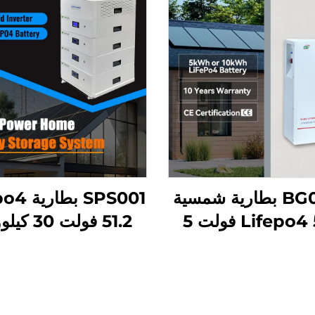
BG01/02 بطارية شمسية
SPS001 بط
Lifepo4 51.2 فولت 5
51.2 فولت 0
كيلوواط ساعة/10 كيلوواط
ساع
لنظام تخزين الطاقة
كيلوواط نظام تخز
المنزلي
الطاقة الشمسية للم