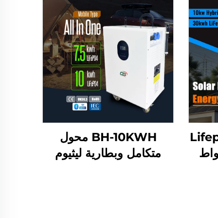
ارية Lifepo4
BH-10KWH محول
3 كيلوواط
متكامل وبطارية ليثيوم
ة مع عاكس 10
Lifepo4 7.5 كيلوواط
ين
ساعة 10 كيلوواط ساعة
نزل
51.2 فولت لنظام تخزين
الطاقة المنزلي