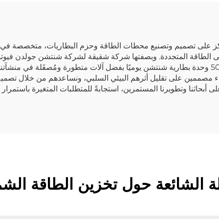
على الطاقة المتجددة. وبصفتها شركة شقيقة لشركة شنتشن جولدن فيوتشر 
في تلبية احتياجات العملاء، تمتلك القدرة على إنتاج 50,000 وحدة بطارية شنتشن يوميًا بفضل آلات متط
عملاء مصممين على تقليل أثرهم البيئي السلبي، ونساعدهم من خلال تصميم
لى أبحاثنا وتطويرنا المستمرين، استجابةً للمتطلبات المتغيرة باستمرا
لة الشائعة حول تخزين الطاقة الش