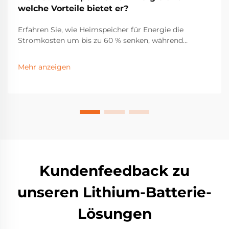
welche Vorteile bietet er?
Erfahren Sie, wie Heimspeicher für Energie die
Stromkosten um bis zu 60 % senken, während
Stromausfällen eine Reserve bereitstellen und die
Rendite auf Solarenergie maximieren. Informieren Sie
Mehr anzeigen
sich über Fördermittel, Einsparungen und reale
Leistungsdaten. Laden Sie jetzt Ihr kostenloses
Solarspeicher-Handbuch herunter.
Kundenfeedback zu
unseren Lithium-Batterie-
Lösungen