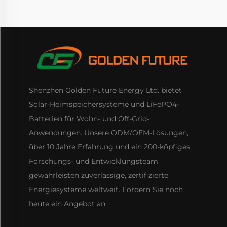
Shenzhen Golden Future Energy Ltd. bietet
Solar-Heimspeichersysteme und LiFePO4-
Batterien für Wohn- und Off-Grid-
Anwendungen. Unsere ODM/OEM-Lösungen,
über 10 Jahre Erfahrung und ein 200-köpfiges
Forschungs- und Entwicklungsteam
gewährleisten zuverlässige, zertifizierte
Energiesysteme weltweit. Fordern Sie noch
heute ein Angebot an.