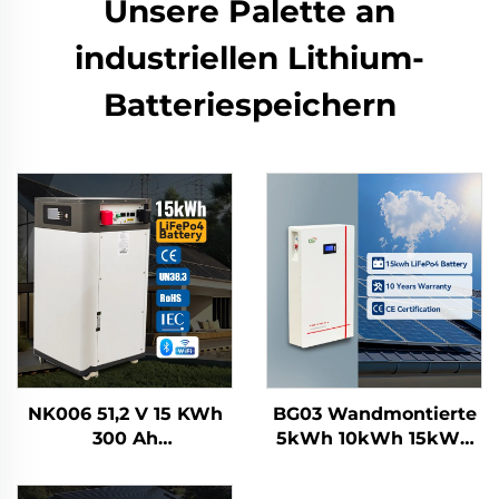
Unsere Palette an
industriellen Lithium-
Batteriespeichern
NK006 51,2 V 15 KWh
BG03 Wandmontierte
300 Ah
5kWh 10kWh 15kWh
Standmontierte
100Ah 200Ah 300Ah
LiFePO4 Heimsolar-
LiFePO4 Hochwertige