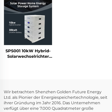
Energiespeicheranlage
Solar-Heimspeicher-
mit Smart-BMS-
Batteriesysteme
Touchdisplay
SPS001 10kW Hybrid-
Solarwechselrichter
51,2V 30kWh LiFePO4
Solarbatterie Heim-
Energiespeichersystem
Wir betrachten Shenzhen Golden Future Energy
Ltd. als Pionier der Energiespeichertechnologie, seit
ihrer Gründung im Jahr 2016. Das Unternehmen
verfügt über eine 7.000 Quadratmeter große