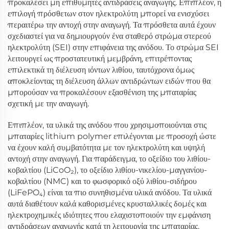
προκαλέσει μη επιθυμητές αντιδράσεις αναγωγής. Επιπλέον, η
επιλογή πρόσθετων στον ηλεκτρολύτη μπορεί να ενισχύσει
περαιτέρω την αντοχή στην αναγωγή. Τα πρόσθετα αυτά έχουν
σχεδιαστεί για να δημιουργούν ένα σταθερό στρώμα στερεού
ηλεκτρολύτη (SEI) στην επιφάνεια της ανόδου. Το στρώμα SEI
λειτουργεί ως προστατευτική μεμβράνη, επιτρέποντας
επιλεκτικά τη διέλευση ιόντων λιθίου, ταυτόχρονα όμως
αποκλείοντας τη διέλευση άλλων αντιδρώντων ειδών που θα
μπορούσαν να προκαλέσουν εξασθένιση της μπαταρίας
σχετική με την αναγωγή.
Επιπλέον, τα υλικά της ανόδου που χρησιμοποιούνται στις
μπαταρίες lithium polymer επιλέγονται με προσοχή ώστε
να έχουν καλή συμβατότητα με τον ηλεκτρολύτη και υψηλή
αντοχή στην αναγωγή. Για παράδειγμα, το οξείδιο του λιθίου-
κοβαλτίου (LiCoO₂), το οξείδιο λιθίου-νικελίου-μαγγανίου-
κοβαλτίου (NMC) και το φωσφορικό οξύ λιθίου-σιδήρου
(LiFePO₄) είναι τα πιο συνηθισμένα υλικά ανόδου. Τα υλικά
αυτά διαθέτουν καλά καθορισμένες κρυσταλλικές δομές και
ηλεκτροχημικές ιδιότητες που ελαχιστοποιούν την εμφάνιση
αντιδράσεων αναγωγής κατά τη λειτουργία της μπαταρίας.