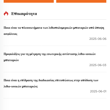
Εγκατάστασης
51,2v 7,5KWH 10KWH
Συσσωρευτής Lifepo4 για
Συσσωρευτής Lithium
Οικιακό Σύστημα
Lifepo4 για Οικιακό
Επικαιρότητα
Αποθήκευσης Ηλιακής
Σύστημα Αποθήκευσης
Ενέργειας με Έξυπνο BMS
Ενέργειας
Ποια είναι τα πλεονεκτήματα των λιθιοπολυμερικών μπαταριών από άποψη
και Οθόνη Αφής
ασφάλειας
2025-06-06
Προφυλάξεις για τη μέτρηση της εσωτερικής αντίστασης λιθιο-ιονικών
μπαταριών
2025-06-03
Ποια είναι η επίδραση της διαδικασίας επιτυπώσεως στην απόδοση των
λιθιο-ιονικών μπαταριών;
2025-06-01