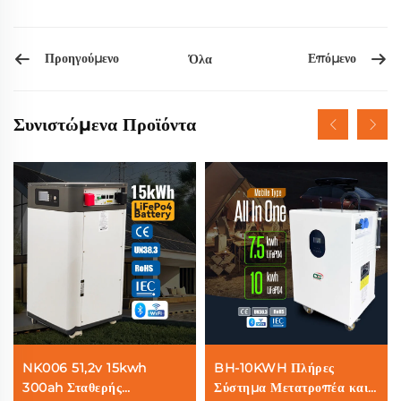
Προηγούμενο
Επόμενο
Όλα
Συνιστώμενα Προϊόντα
NK006 51,2v 15kwh
BH-10KWH Πλήρες
300ah Σταθερής
Σύστημα Μετατροπέα και