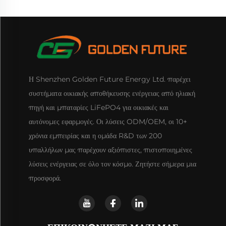
Η Shenzhen Golden Future Energy Ltd. παρέχει
συστήματα οικιακής αποθήκευσης ενέργειας από ηλιακή
πηγή και μπαταρίες LiFePO4 για οικιακές και
αυτόνομες εφαρμογές. Οι λύσεις ODM/OEM, οι 10+
χρόνια εμπειρίας και η ομάδα R&D των 200
υπαλλήλων μας παρέχουν αξιόπιστες, πιστοποιημένες
λύσεις ενέργειας σε όλο τον κόσμο. Ζητήστε σήμερα μια
προσφορά.