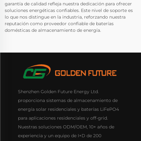
garantía de calidad refleja nuestra dedicación para ofrecer
soluciones energéticas confiables. Este nivel de soporte es
lo que nos distingue en la industria, reforzando nuestra
reputación como proveedor confiable de baterías
domésticas de almacenamiento de energía.
Shenzhen Golden Future Energy Ltd.
proporciona sistemas de almacenamiento de
energía solar residenciales y baterías LiFePO4
para aplicaciones residenciales y off-grid.
Nuestras soluciones ODM/OEM, 10+ años de
experiencia y un equipo de I+D de 200