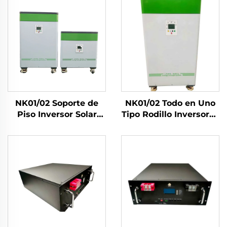
NK01/02 Soporte de
NK01/02 Todo en Uno
Piso Inversor Solar
Tipo Rodillo Inversores
3kw/5kw 51,2V Batería
Solares 3Kw/5Kw
Lifepo4 5kwh/10kwh
Lifepo4 Celdas
Sistema de
5Kwh/10kwh Sistema
Almacenamiento de
de Almacenamiento
Energía Solar
de Energía Solar
Residencial
Residencial