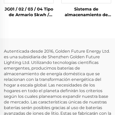
JG01 / 02 / 03 / 04 Tipo
Sistema de
de Armario 5kwh /
almacenamiento de
10kwh / 14kwh / 15kwh
energía solar
Batería Solar Lifepo4
doméstico JG01/02 del
Sistema de
tipo armario,
Almacenamiento de
5kwh/10kwh con
Energía para el Hogar
batería Lifepo4
Autenticada desde 2016, Golden Future Energy Ltd.
es una subsidiaria de Shenzhen Golden Future
Lighting Ltd. Utilizando tecnologías científicas
emergentes, producimos baterías de
almacenamiento de energía doméstica que se
relacionan con la transformación energética del
hogar a escala global. Las necesidades de los
hogares en todo el planeta definirán los criterios
según los cuales planeamos expandir nuestra base
de mercado. Las características únicas de nuestras
baterías serán posibles gracias al uso de baterías
avanzadas de iones de litio. Estas se fabricarán con la