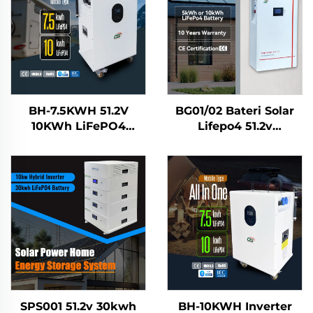
BH-7.5KWH 51.2V
BG01/02 Bateri Solar
10KWh LiFePO4
Lifepo4 51.2v
Sistem Penyimpanan
5kwh/10kwh Sistem
Tenaga Suria Rumah
Simpanan Tenaga
Keseluruhan dalam
Rumah
Satu Bateri Stesen
Kuasa Mudah Alih
untuk Kegunaan
Kediaman
SPS001 51.2v 30kwh
BH-10KWH Inverter