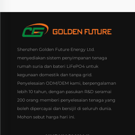
Shenzhen Golden Future Energy Ltd.
menyediakan sistem penyimpanan tenaga
rumah suria dan bateri LiFePO4 untuk
kegunaan domestik dan tanpa grid.
Penyelesaian ODM/OEM kami, berpengalaman
lebih 10 tahun, dengan pasukan R&D seramai
200 orang memberi penyelesaian tenaga yang
boleh dipercayai dan bersijil di seluruh dunia.
Mohon sebut harga hari ini.