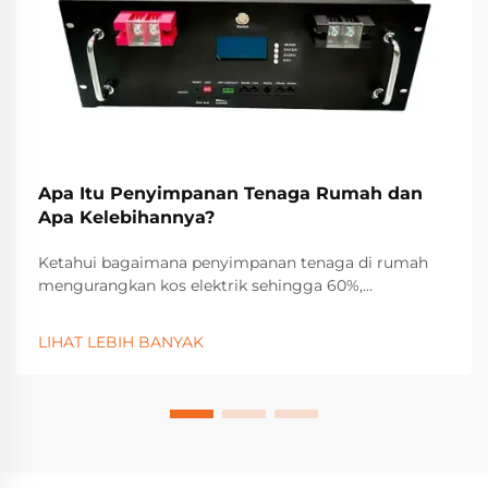
Apa Itu Penyimpanan Tenaga Rumah dan
Apa Kelebihannya?
Ketahui bagaimana penyimpanan tenaga di rumah
mengurangkan kos elektrik sehingga 60%,
menyediakan kuasa simpanan ketika gangguan, dan
memaksimumkan pulangan pelaburan solar (ROI).
LIHAT LEBIH BANYAK
Pelajari insentif, penjimatan, dan prestasi dalam
situasi sebenar. Dapatkan panduan solar +
penyimpanan percuma anda sekarang.