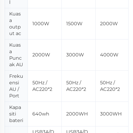
l
Kuas
a
1000W
1500W
2000W
outp
ut ac
Kuas
a
2000W
3000W
4000W
Punc
ak AU
Freku
ensi
50Hz /
50Hz /
50Hz /
AU /
AC220*2
AC220*2
AC220*2
Port
Kapa
siti
640wh
2000WH
3000WH
bateri
USB3A/D
USB3A/D