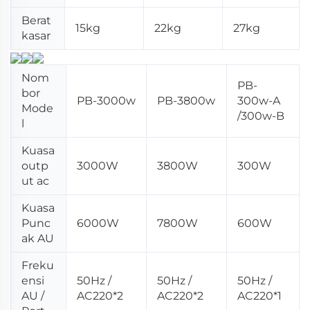
Berat
15kg
22kg
27kg
kasar
Nom
PB-
bor
PB-3000w
PB-3800w
300w-A
Mode
/300w-B
l
Kuasa
outp
3000W
3800W
300W
ut ac
Kuasa
Punc
6000W
7800W
600W
ak AU
Freku
ensi
50Hz /
50Hz /
50Hz /
AU /
AC220*2
AC220*2
AC220*1