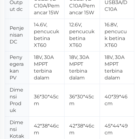
Outp
USB3A/D
C10A/Pem
C10A/Pem
ut dc
C10A
ancar 15W
ancar 15W
14.6V,
12.6V,
16.8V,
Penje
pencucuk
pencucuk
pencucu
nisan
betina
betina
k betina
DC
XT60
XT60
XT60
Peny
18V, 30A
18V, 30A
18V, 30A
egera
MPPT
MPPT
MPPT
kan
terbina
terbina
terbina
PV
dalam
dalam
dalam
Dime
nsi
36*30*45c
36*30*45c
40*39*46
Prod
m
m
cm
uk
Dime
42*38*46c
42*38*46c
45*44*49
nsi
m
m
cm
Kotak