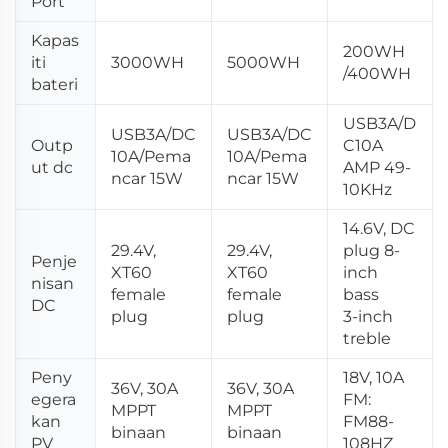
Port
Kapas
200WH
iti
3000WH
5000WH
/400WH
bateri
USB3A/D
USB3A/DC
USB3A/DC
Outp
C10A
10A/Pema
10A/Pema
ut dc
AMP 49-
ncar 15W
ncar 15W
10KHz
14.6V, DC
29.4V,
29.4V,
plug 8-
Penje
XT60
XT60
inch
nisan
female
female
bass
DC
plug
plug
3-inch
treble
Peny
18V, 10A
36V, 30A
36V, 30A
egera
FM:
MPPT
MPPT
kan
FM88-
binaan
binaan
PV
108HZ