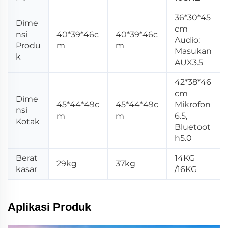
36*30*45
Dime
cm
nsi
40*39*46c
40*39*46c
Audio:
Produ
m
m
Masukan
k
AUX3.5
42*38*46
cm
Dime
45*44*49c
45*44*49c
Mikrofon
nsi
m
m
6.5,
Kotak
Bluetoot
h5.0
Berat
14KG
29kg
37kg
kasar
/16KG
Aplikasi Produk