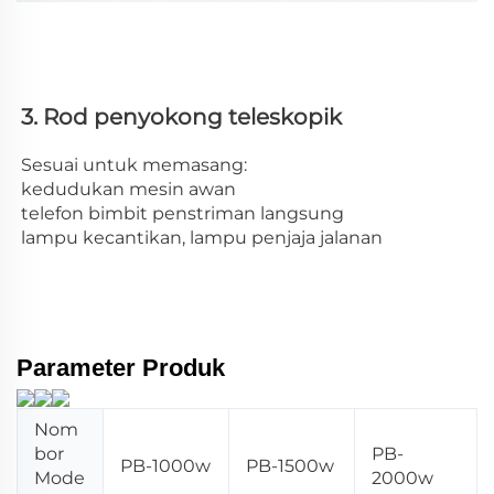
3. Rod penyokong teleskopik 
Sesuai untuk memasang: 
kedudukan mesin awan 
telefon bimbit penstriman langsung 
lampu kecantikan, lampu penjaja jalanan 
Parameter Produk
Nom
bor
PB-
PB-1000w
PB-1500w
Mode
2000w