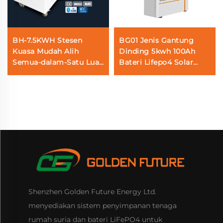
BH-7.5KWH Stesen
BG01 Jenis Gantung
Kuasa Mudah Alih
Dinding 5kwh 100Ah
Semua-dalam-Satu Luar
Bateri Lifepo4 Solar
Talian dan Penyimpanan
Sistem Penyimpanan
Tenaga Rumah dengan
Tenaga Rumah
Inverter Solar dan
Bateri
Shenzhen Golden Future Energy Ltd.
menyediakan sistem penyimpanan tenaga
rumah suria dan bateri LiFePO4 untuk