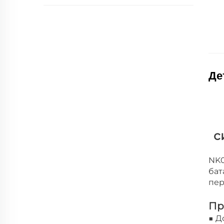
Де
с
NK0
бат
пер
Пр
■ Д