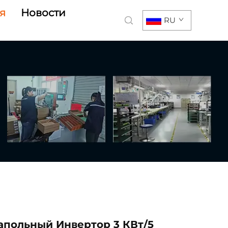
я
Новости
RU
апольный Инвертор 3 КВт/5