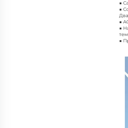
■ С
■ С
Два
■ A
■ Н
тем
■ П