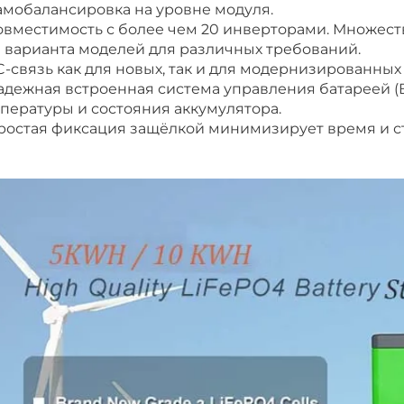
амобалансировка на уровне модуля.
овместимость с более чем 20 инверторами. Множеств
 варианта моделей для различных требований.
C-связь как для новых, так и для модернизированных
адежная встроенная система управления батареей (B
пературы и состояния аккумулятора.
ростая фиксация защёлкой минимизирует время и ст