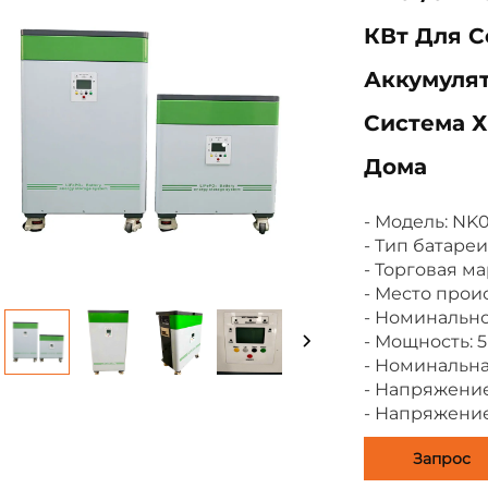
КВт Для С
Аккумулято
Система Х
Дома
- Модель: NK0
- Тип батареи
- Торговая ма
- Место прои
- Номинальное
- Мощность: 5 
- Номинальная
- Напряжение 
- Напряжение 
Запрос